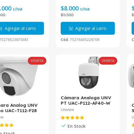
.000
$8.000
c/iva
c/iva
000
$9.500
$
Agregar al carro
Agregar al carro
75276523870381
Cód.
75276435226709
C
OFERTA
OFERTA
Cámara Analoga UNV
PT UAC-P112-AF40-W
ara Analog UNV
2MP ColorHunter Luz
Uniview
o UAC-T112-F28
5
Blanco
 Smart IR 20m
1
ew
U
mm
1
En Stock
B
n Stock