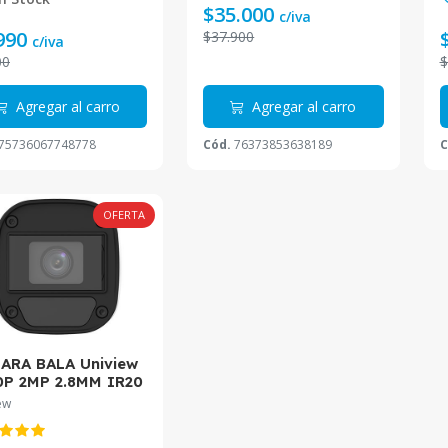
$35.000
c/iva
990
$37.900
c/iva
00
$
Agregar al carro
Agregar al carro
75736067748778
Cód.
76373853638189
C
OFERTA
ARA BALA Uniview
0P 2MP 2.8MM IR20
7 UAC-B112-F28
ew