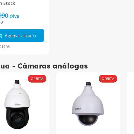
n Stock
990
c/iva
00
Agregar al carro
21798
ua - Cámaras análogas
OFERTA
OFERTA