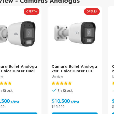
view - Cámaras Análogas
OFERTA
OFERTA
ara Bullet Análoga
Cámara Bullet Análoga
C
 ColorHunter Dual
2MP ColorHunter Luz
ht 20m Audio 2.8mm
Blanca 20m Audio
ew
Uniview
U
-B112-AF28-DL
2.8mm UAC-B112-AF28-
U
view
W Uniview
n Stock
En Stock
.500
$10.500
c/iva
c/iva
000
$15.500
$