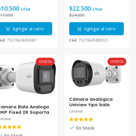
$10.500
$22.500
c/iva
c/iva
17.000
$24.000
Agregar al carro
Agregar al carro
ód.
75276624458087
Cód.
75276645885521
OFERTA
OFERTA
Cámara analógica
Uniview tipo bala
Camara Bala Analoga
infrarroja fija
Uniview
MP Fixed IR Soporta
LightHunter de 2 MP
80° horizontal flip,
niview
Microfono UAC-B122-
80° vertical flip UAC-
AF28(40)LM
En Stock
115-F28
En Stock