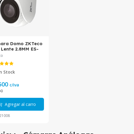
ara Domo ZKTeco
 Lente 2.8MM ES-
11J
co
n Stock
500
c/iva
00
Agregar al carro
21008