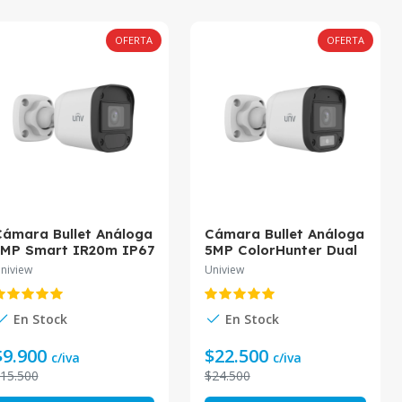
OFERTA
OFERTA
ámara Bullet Análoga
Cámara Bullet Análoga
2MP Smart IR20m IP67
5MP ColorHunter Dual
2.8mm UAC-B112-F28-X
Light 20m Audio 2.8mm
niview
Uniview
niview
UAC-B115-AF28-DL
Uniview
En Stock
En Stock
$9.900
$22.500
c/iva
c/iva
15.500
$24.500