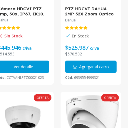
Cámara HDCVI PTZ
PTZ HDCVI DAHUA
mp, 30x, IP67, IK10,
2MP 32X Zoom Óptico
tarlight SD50230IN-
Audio Alarma DH-
ahua
Dahua
HC*
SD59232N-HC-LA
Sin Stock
En Stock
$445.946
$525.987
c/iva
c/iva
514.553
$570.582
Ver detalle
Agregar al carro
ód.
CCTVANLPTZ00021023
Cód.
6939554999321
OFERTA
OFERTA