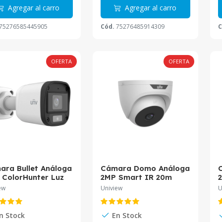
Agregar al carro
Agregar al carro
75276585445905
Cód.
75276485914309
C
OFERTA
OFERTA
ara Bullet Análoga
Cámara Domo Análoga
 ColorHunter Luz
2MP Smart IR 20m
2
nco 20m Audio
2.8mm UAC-T132-F28
L
ew
Uniview
U
mm UAC-B115-AF28-
Uniview
niview
U
n Stock
En Stock