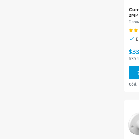
Cam
2MP
SD4
Dahu
E
$33
$354
Cód.