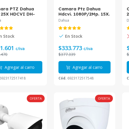
ara PTZ Dahua
Camara Ptz Dahua
 25X HDCVI DH-
Hdcvi. 1080P/2Mp. 15X.
2
9225N-HC-LA1
Starlight. Ik10.Ip66
S
a
Dahua
D
Dh-Sd40215N-Hc-La
n Stock
En Stock
1.601
$333.773
c/iva
c/iva
.470
$377.339
$
Agregar al carro
Agregar al carro
6923172517418
Cód.
6923172517548
C
OFERTA
OFERTA