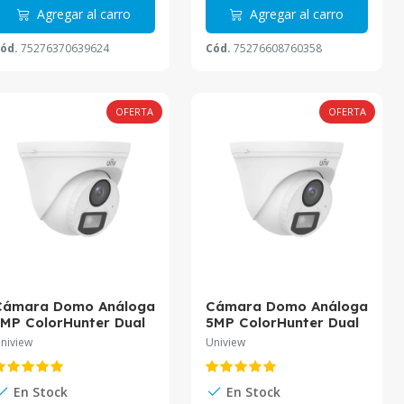
Agregar al carro
Agregar al carro
ód.
75276370639624
Cód.
75276608760358
OFERTA
OFERTA
Cámara Domo Análoga
Cámara Domo Análoga
MP ColorHunter Dual
5MP ColorHunter Dual
ight 20m Audio 2.8mm
Light 20m Audio 2.8mm
niview
Uniview
UAC-T112-AF28-DL
UAC-T115-AF28-DL
niview
Uniview
En Stock
En Stock