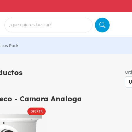
ENVÍO GRATIS EN S
¿que quieres buscar?
ctos Pack
ductos
Ord
eco - Camara Analoga
OFERTA