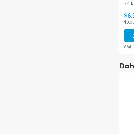
E
$6.
$8.0
Cód.
Dah