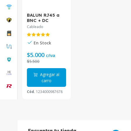
BALUN RJ45 a
BNC + DC
PASIVO 12V
Cableado
En Stock
$5.000
c/iva
$5.500
Agregar al
carro
Cód.
1234000987678
Encuentra tu tienda