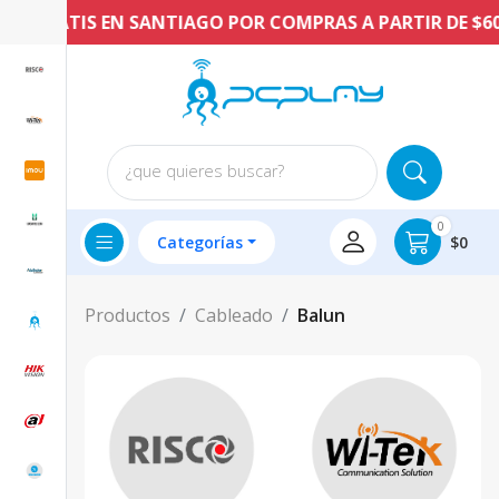
O GRATIS EN SANTIAGO POR COMPRAS A PARTIR DE $60.
¿que quieres buscar?
0
Categorías
$0
Productos
Cableado
Balun