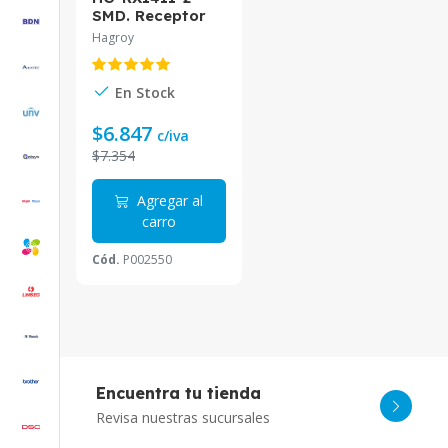
SMD. Receptor
inalámbrico de 2
Hagroy
canales Hagroy
soporta hasta 62
controles
En Stock
remoto
$6.847
c/iva
$7.354
Agregar al
carro
Cód.
P002550
Encuentra tu tienda
Revisa nuestras sucursales