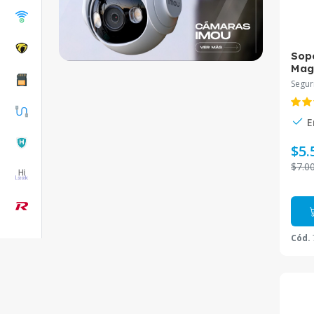
Sop
Mag
Segur
E
$5.
$7.0
Cód.