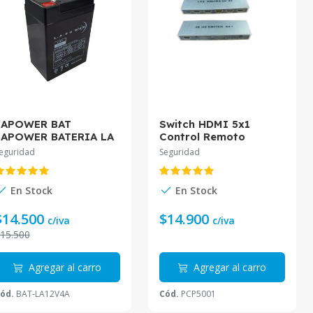
LAPOWER BAT
Switch HDMI 5x1
LAPOWER BATERIA LA
Control Remoto
POWER 12volts 4 amp
eguridad
Seguridad
BAT-LA12V4A
En Stock
En Stock
$14.500
$14.900
c/iva
c/iva
15.500
Agregar al carro
Agregar al carro
ód.
BAT-LA12V4A
Cód.
PCP5001