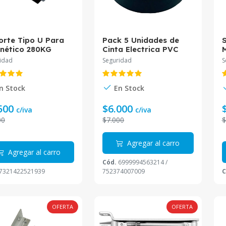
orte Tipo U Para
Pack 5 Unidades de
S
nético 280KG
Cinta Electrica PVC
18mm X 20m Cinta
idad
Seguridad
S
Adhesiva 18mm de
espesor
n Stock
En Stock
500
$6.000
c/iva
c/iva
00
$7.000
$
Agregar al carro
Agregar al carro
Cód.
6999994563214 /
7321422521939
752374007009
C
OFERTA
OFERTA