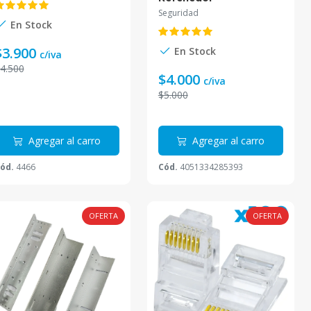
Electromagnetico
Seguridad
180kg
En Stock
$3.900
En Stock
c/iva
4.500
$4.000
c/iva
$5.000
Agregar al carro
Agregar al carro
ód.
4466
Cód.
4051334285393
OFERTA
OFERTA