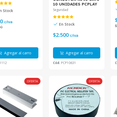
10 UNIDADES PCPLAY
Seguridad
n Stock
00
c/iva
En Stock
$
00
$2.500
c/iva
Agregar al carro
Agregar al carro
1112
Cód.
PCP10631
C
OFERTA
OFERTA