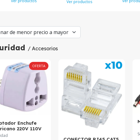
Ver productos
Ver produ
Ver productos
uridad
/ Accesorios
OFERTA
ptador Enchufe
ricano 220V 110V
S
idad
CONECTOR RJ45 CAT5