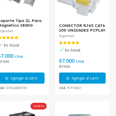
oporte Tipo ZL Para
Magnético 180KG
CONECTOR RJ45 CAT6
100 UNIDADES PCPLAY
eguridad
Seguridad
En Stock
En Stock
$7.000
c/iva
$7.000
c/iva
9.900
$7.500
Agregar al carro
Agregar al carro
ód.
676544000761
Cód.
PCP00631
OFERTA