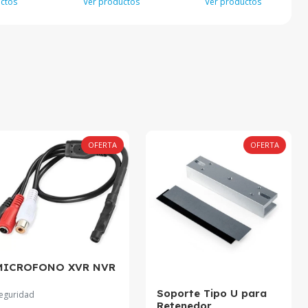
ctos
Ver productos
Ver productos
OFERTA
OFERTA
MICROFONO XVR NVR
Soporte Tipo U para
eguridad
Retenedor