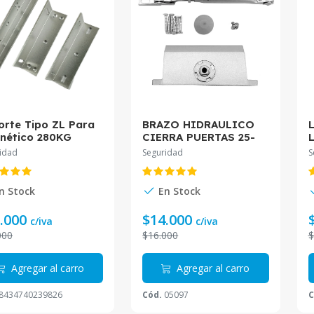
orte Tipo ZL Para
BRAZO HIDRAULICO
nético 280KG
CIERRA PUERTAS 25-
45KG AXXTEC CP2545
idad
Seguridad
S
n Stock
En Stock
.000
$14.000
c/iva
c/iva
000
$16.000
$
Agregar al carro
Agregar al carro
8434740239826
Cód.
05097
C