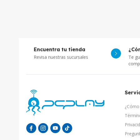
Encuentra tu tienda
¿Có
Revisa nuestras sucursales
Te gu
comp
Servic
¿Cómo 
Término
Privaci
Pregunt