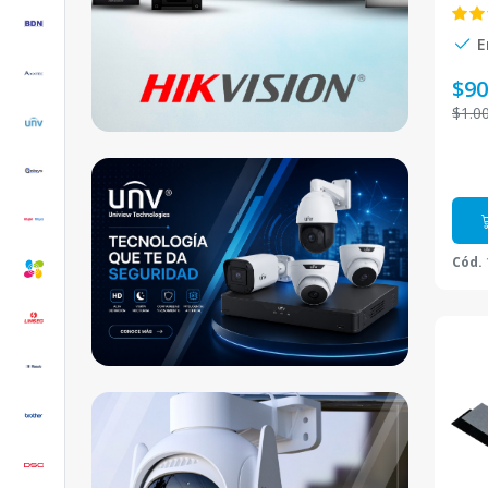
E
$9
$1.0
Cód.