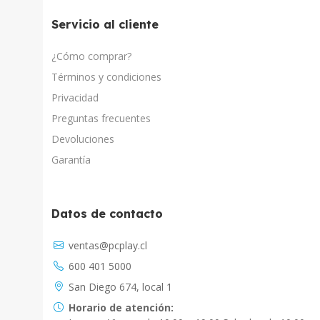
Servicio al cliente
¿Cómo comprar?
Términos y condiciones
Privacidad
Preguntas frecuentes
Devoluciones
Garantía
Datos de contacto
Asistente Virtual
ventas@pcplay.cl
Chat con IA
600 401 5000
PcPlay Santiago / Web
San Diego 674, local 1
Hola soy Freddy, en que puedo ayudarte...
Horario de atención: