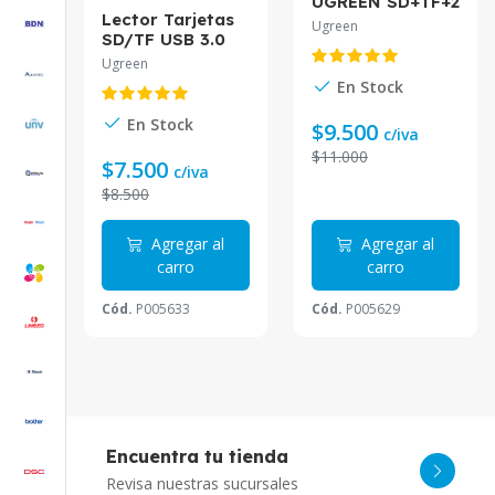
UGREEN SD+TF+2
Lector Tarjetas
USB-A 3.0 CM812
Ugreen
SD/TF USB 3.0
UGREEN USB-C
Ugreen
CM265
En Stock
En Stock
$9.500
c/iva
$11.000
$7.500
c/iva
$8.500
Agregar al
Agregar al
carro
carro
Cód.
P005633
Cód.
P005629
Encuentra tu tienda
Revisa nuestras sucursales