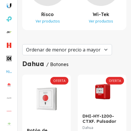
Risco
Wi-Tek
Ver productos
Ver productos
Dahua
/ Botones
OFERTA
OFERTA
DHI-HY-1200-
CTXF. Pulsador
manual
Dahua
Botón de