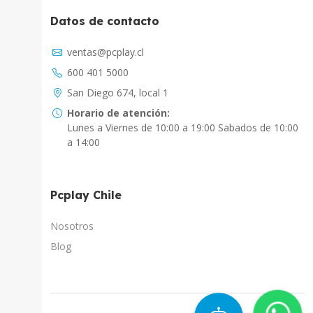
Datos de contacto
Asistente Virtual
ventas@pcplay.cl
Chat con IA
600 401 5000
PcPlay Santiago / Web
San Diego 674, local 1
Hola soy Freddy, en que puedo ayudarte...
Horario de atención:
Lunes a Viernes de 10:00 a 19:00 Sabados de 10:00
PcPlay Santiago / Tienda
a 14:00
Hola somos PCPlay Santiago, en que puedo
ayudarte
Pcplay Chile
PCPlay Osorno
Hola Soy Paz en que puedo ayudarte
Nosotros
Blog
PCPlay Temuco
Hola Soy Sebastian en que puedo ayudarte
PCPlay Concepcion