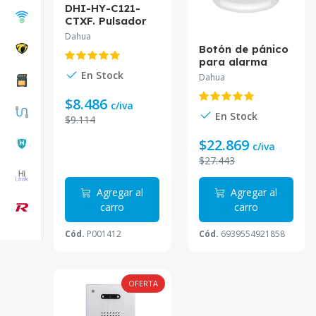
DHI-HY-C121-
CTXF. Pulsador
manual Dahua
Dahua
convencional
Botón de pánico
Wisualarm
para alarma
Dahua ARD800-
En Stock
Dahua
W*
$8.486
c/iva
En Stock
$9.114
$22.869
c/iva
$27.443
Agregar al
Agregar al
carro
carro
Cód.
P001412
Cód.
6939554921858
OFERTA