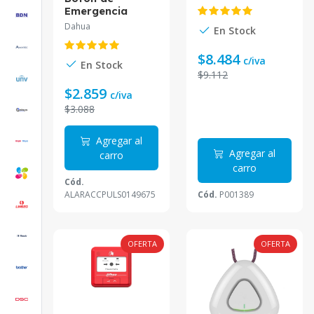
Direccionable 2
Emergencia
hilos para
Dahua ABS
Dahua
central de
En Stock
Plástico DH-
incendio Dahua
ARD811*
Wisualarm
$8.484
c/iva
En Stock
$9.112
$2.859
c/iva
$3.088
Agregar al
Agregar al
carro
carro
Cód.
ALARACCPULS0149675
Cód.
P001389
OFERTA
OFERTA