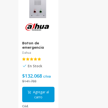
Boton de
emergencia
bidireccional
Dahua
cámara 1.3mp
IP54 e IK08
DHI-VTT201.
En Stock
$132.068
c/iva
$141.788
Agregar al
carro
Cód.