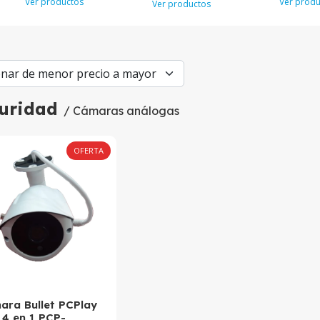
Ver productos
Ver produ
Ver productos
uridad
/ Cámaras análogas
OFERTA
ara Bullet PCPlay
 4 en 1 PCP-