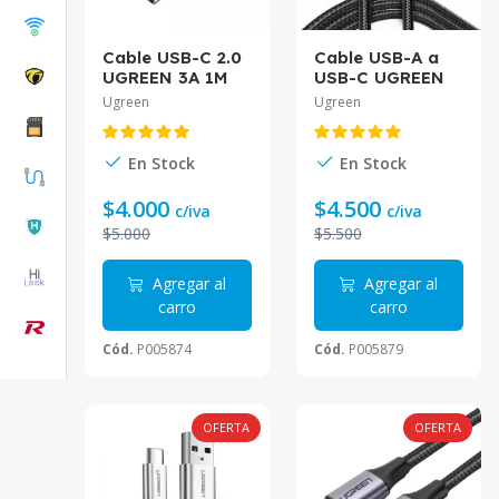
Cable USB-C 2.0
Cable USB-A a
UGREEN 3A 1M
USB-C UGREEN
Aluminio Gris
3A 2M Negro
Ugreen
Ugreen
US261
US288
En Stock
En Stock
$4.000
$4.500
c/iva
c/iva
$5.000
$5.500
Agregar al
Agregar al
carro
carro
Cód.
P005874
Cód.
P005879
OFERTA
OFERTA