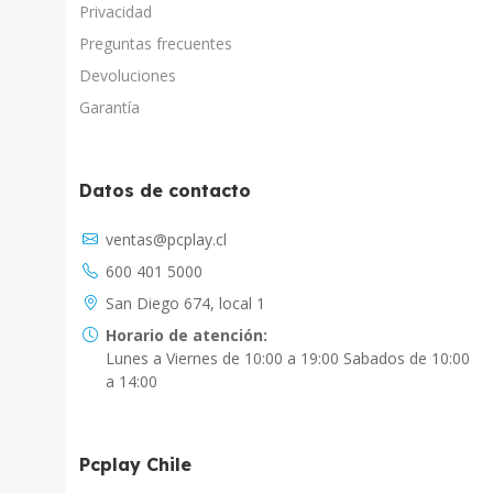
Privacidad
Preguntas frecuentes
Devoluciones
Garantía
Datos de contacto
Asistente Virtual
ventas@pcplay.cl
Chat con IA
600 401 5000
PcPlay Santiago / Web
San Diego 674, local 1
Hola soy Freddy, en que puedo ayudarte...
Horario de atención:
Lunes a Viernes de 10:00 a 19:00 Sabados de 10:00
PcPlay Santiago / Tienda
a 14:00
Hola somos PCPlay Santiago, en que puedo
ayudarte
Pcplay Chile
PCPlay Osorno