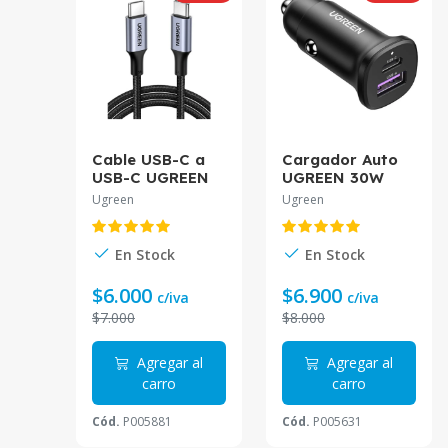
Cable USB-C a
Cargador Auto
USB-C UGREEN
UGREEN 30W
US316 1 Metro |
USB-C + USB-A
Ugreen
Ugreen
Carga Rápida PD
EC305
5A Trenzado
En Stock
En Stock
$6.000
$6.900
c/iva
c/iva
$7.000
$8.000
Agregar al
Agregar al
carro
carro
Cód.
P005881
Cód.
P005631