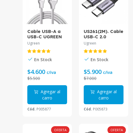
Cable USB-A a
US261(2M). Cable
USB-C UGREEN
USB-C 2.0
2M Blanco
UGREEN 2Mts. 3A
Ugreen
Ugreen
Trenzado US288
Carga Ràpida.
Mat Aluminio
Niquelado. Gris
En Stock
En Stock
con Negro
$4.600
$5.900
c/iva
c/iva
$5.500
$7.000
Agregar al
Agregar al
carro
carro
Cód.
P005877
Cód.
P005873
OFERTA
OFERTA