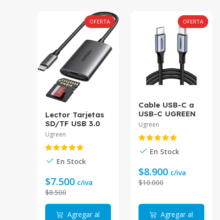
OFERTA
OFERTA
Cable USB-C a
USB-C UGREEN
Lector Tarjetas
PD 5A 2M Negro
SD/TF USB 3.0
Ugreen
US316
UGREEN USB-C
Ugreen
CM265
En Stock
En Stock
$8.900
c/iva
$7.500
$10.000
c/iva
$8.500
Agregar al
Agregar al