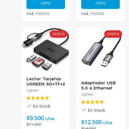
carro
carro
Cód.
P005633
Cód.
P005882
OFERTA
OFERTA
Lector Tarjetas
Adaptador USB
UGREEN SD+TF+2
3.0 a Ethernet
USB-A 3.0 CM812
Ugreen
Gigabit UGREEN
Ugreen
CM209
En Stock
En Stock
$9.500
c/iva
$12.500
c/iva
$11.000
$14.000