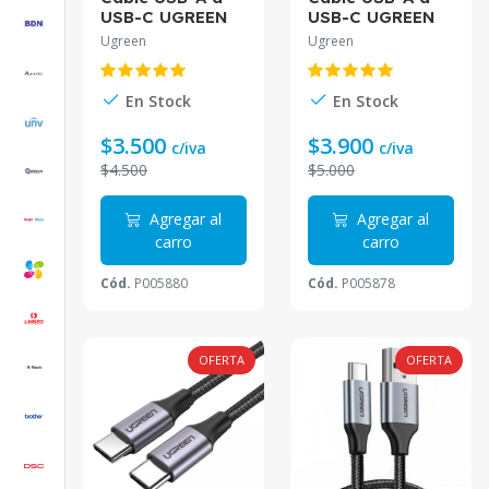
USB-C UGREEN
USB-C UGREEN
1M Negro
1M Blanco
Ugreen
Ugreen
Trenzado US288
Trenzado US288
En Stock
En Stock
$3.500
$3.900
c/iva
c/iva
$4.500
$5.000
Agregar al
Agregar al
carro
carro
Cód.
P005880
Cód.
P005878
OFERTA
OFERTA