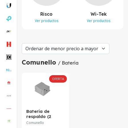
Risco
Wi-Tek
Ver productos
Ver productos
Comunello
/ Batería
OFERTA
Batería de
respaldo (2
baterías de 12V
Comunello
Estándar de 1,2