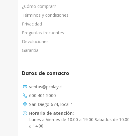
¿Cómo comprar?
Términos y condiciones
Privacidad
Preguntas frecuentes
Devoluciones
Garantía
Datos de contacto
Asistente Virtual
ventas@pcplay.cl
Chat con IA
600 401 5000
PcPlay Santiago / Web
San Diego 674, local 1
Hola soy Freddy, en que puedo ayudarte...
Horario de atención:
Lunes a Viernes de 10:00 a 19:00 Sabados de 10:00
PcPlay Santiago / Tienda
a 14:00
Hola somos PCPlay Santiago, en que puedo