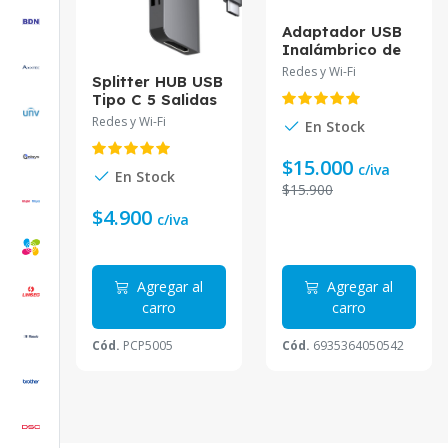
Adaptador USB
Inalámbrico de
Alta Ganancia
Redes y Wi-Fi
Splitter HUB USB
300Mbps MOD.
Tipo C 5 Salidas
TL-WN822N
Redes y Wi-Fi
En Stock
$15.000
c/iva
En Stock
$15.900
$4.900
c/iva
Agregar al
Agregar al
carro
carro
Cód.
PCP5005
Cód.
6935364050542