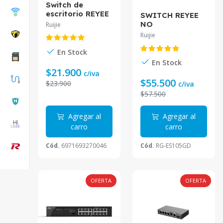
Switch de
escritorio REYEE
SWITCH REYEE
plastico no
NO
Ruijie
admin 8 Puertos
ADMINISTRABLE
Ruijie
10/100/1000Mbp
5 PUERTOS GIGA
s RG-ES08G
RG-ES105GD
En Stock
En Stock
$21.900
c/iva
$55.500
$23.900
c/iva
$57.500
Agregar al
Agregar al
carro
carro
Cód.
6971693270046
Cód.
RG-ES105GD
OFERTA
OFERTA