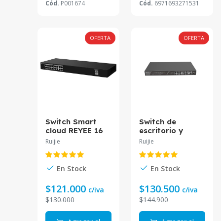
Cód.
P001674
Cód.
6971693271531
OFERTA
OFERTA
Switch Smart
Switch de
cloud REYEE 16
escritorio y
puertos
rackeable REYEE
Ruijie
Ruijie
10/100/1000
no admini 16
Mbps RG-
puertos PoE
ES216GC-V2
10/100Mbps
En Stock
En Stock
2puertos
10/100/1000Mbp
$121.000
$130.500
c/iva
c/iva
RG-ES118S-LP
$130.000
$144.900