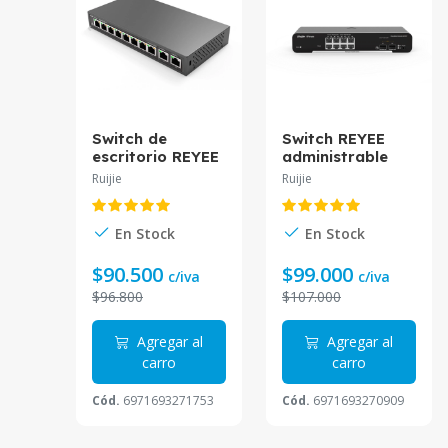
Switch de
Switch REYEE
escritorio REYEE
administrable
no admin 8
por cloud 8
Ruijie
Ruijie
puertos PoE
puertos Gigabit
10/100Mbps
2 Puertos SFP
110W RG-
RG-NBS3100-
En Stock
En Stock
ES110D-P.
8GT2SFP
$90.500
$99.000
c/iva
c/iva
$96.800
$107.000
Agregar al
Agregar al
carro
carro
Cód.
6971693271753
Cód.
6971693270909