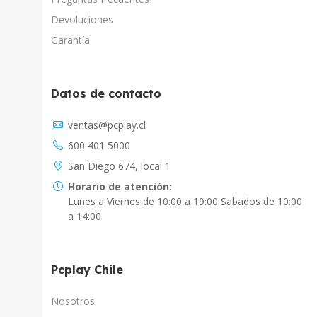
Devoluciones
Garantía
Datos de contacto
Asistente Virtual
ventas@pcplay.cl
Respuesta inmediata con IA
600 401 5000
PcPlay Santiago / Web
San Diego 674, local 1
Hola soy Freddy, en que puedo ayudarte...
Horario de atención:
Lunes a Viernes de 10:00 a 19:00 Sabados de 10:00
PcPlay Santiago / Tienda
a 14:00
Hola somos PCPlay Santiago, en que puedo
ayudarte
Pcplay Chile
PCPlay Osorno
Hola Soy Paz en que puedo ayudarte
Nosotros