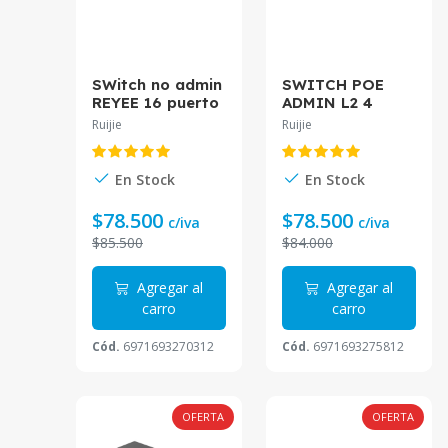
SWitch no admin
SWITCH POE
REYEE 16 puerto
ADMIN L2 4
10/100/1000Mbp
PUERTOS GIGA
Ruijie
Ruijie
s RG-ES116G
POE AFAT 54W
RG-ES206GS-P
En Stock
En Stock
$78.500
$78.500
c/iva
c/iva
$85.500
$84.000
Agregar al
Agregar al
carro
carro
Cód.
6971693270312
Cód.
6971693275812
OFERTA
OFERTA