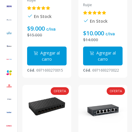
Ruijie
plastico no
admin 5 Puertos
Ruijie
admin 8 Puertos
10/100 RG-ES05
10/100Mbps. RG-
En Stock
ES08
En Stock
$9.000
c/iva
$10.000
c/iva
$15.000
$14.000
Agregar al
Agregar al
carro
carro
Cód.
6971693270015
Cód.
6971693270022
OFERTA
OFERTA