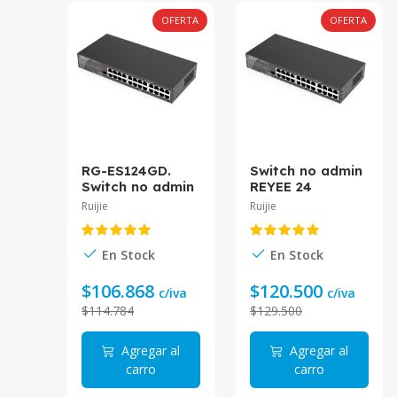
OFERTA
OFERTA
RG-ES124GD.
Switch no admin
Switch no admin
REYEE 24
REYEE 24
puertos
Ruijie
Ruijie
puertos
10/100/1000Mbp
10/100/1000Mbp
s. RG-ES124GD
s.
En Stock
En Stock
$106.868
$120.500
c/iva
c/iva
$114.784
$129.500
Agregar al
Agregar al
carro
carro