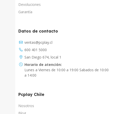
Devoluciones
Garantía
Datos de contacto
Asistente Virtual
ventas@pcplay.cl
Chat con IA
600 401 5000
PcPlay Santiago / Web
San Diego 674, local 1
Hola soy Freddy, en que puedo ayudarte...
Horario de atención:
Lunes a Viernes de 10:00 a 19:00 Sabados de 10:00
PcPlay Santiago / Tienda
a 14:00
Hola somos PCPlay Santiago, en que puedo
ayudarte
Pcplay Chile
PCPlay Osorno
Hola Soy Paz en que puedo ayudarte
Nosotros
Blog