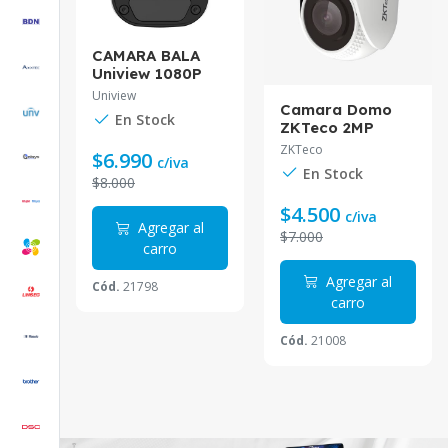
log
CAMARA BALA
UAC-
Uniview 1080P
P
2MP 2.8MM IR20
Uniview
Camara Domo
0m
IP67 UAC-B112-
En Stock
ZKTeco 2MP
F28
Lente 2.8MM ES-
ZKTeco
$6.990
a
c/iva
32B11J
En Stock
$8.000
$4.500
c/iva
 al
Agregar al
$7.000
carro
Agregar al
48778
Cód.
21798
carro
Cód.
21008