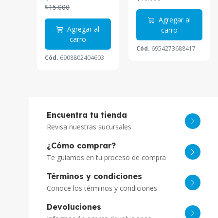
$15.000
 al
Agregar al
Agregar al
carro
carro
0950
Cód.
6954273688417
Cód.
6908802404603
Encuentra tu tienda
Revisa nuestras sucursales
¿Cómo comprar?
Te guiamos en tu proceso de compra
Términos y condiciones
Conoce los términos y condiciones
Devoluciones