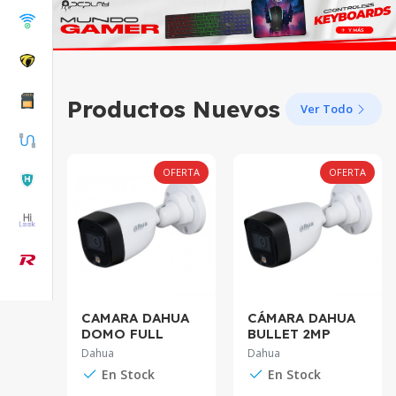
Productos Nuevos
Ver Todo
OFERTA
OFERTA
OFERTA
CAMARA DAHUA
CÁMARA DAHUA
HUA
DOMO FULL
BULLET 2MP
 5MP
COLOR 2MP IR30
FULL COLOR
Dahua
Dahua
AC-
3.6MM DH-HAC-
3.6MM METALICA
-A-
En Stock
En Stock
HDW1209TLQN-
DH-HAC-