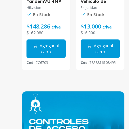
tor
TandemVU 4MP
Vehiculo de
de 2
Dual Light 30m
seguridad 12v
Hikvision
Seguridad
roy
Audio
100W HR-1314
En Stock
En Stock
ta 62
Bidireccional DS-
emoto
2SE2C400MWG-
$148.286
$13.000
a
c/iva
c/iva
E/14 2.8/8mm
Hikvision
$162.080
$16.000
 al
Agregar al
Agregar al
carro
carro
Cód.
CC6703
Cód.
7858816108495