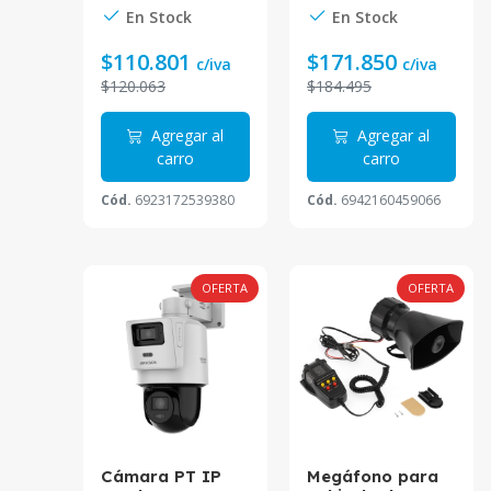
VESA DHI-LM22-
2.8mm DS-
En Stock
En Stock
iz
A200-B6-V2
2CD2143G2-
Dahua
LIS2U Hikvision
$110.801
$171.850
va
c/iva
c/iva
$120.063
$184.495
 al
Agregar al
Agregar al
carro
carro
8942
Cód.
6923172539380
Cód.
6942160459066
OFERTA
OFERTA
OFERTA
2-
Cámara PT IP
Megáfono para