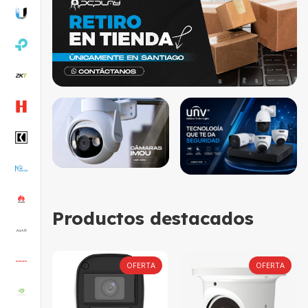
Productos destacados
OFERTA
OFERTA
OFERTA