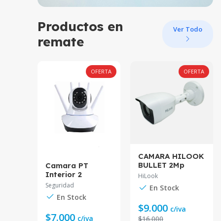
Productos en
Ver Todo
remate
OFERTA
OFERTA
OFERTA
es
CAMARA HILOOK
DS-
BULLET 2Mp
Camara PT
M1
2.8MM IR20 THC-
Interior 2
HiLook
B120-PC
Antenas MCASA
Seguridad
En Stock
D-240460
En Stock
$9.000
va
c/iva
$7.000
c/iva
$16.000