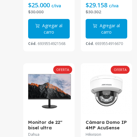
LED
HFW1209CMN-
$25.000
$29.158
c/iva
c/iva
LED
va
$30.000
$30.302
Agregar al
Agregar al
 al
carro
carro
Cód.
6939554921568
Cód.
6939554916670
8635
OFERTA
OFERTA
OFERTA
i
Monitor de 22"
Cámara Domo IP
K+
bisel ultra
4MP AcuSense
 CS-
delgado soporte
Dual Light 30m
Dahua
Hikvision