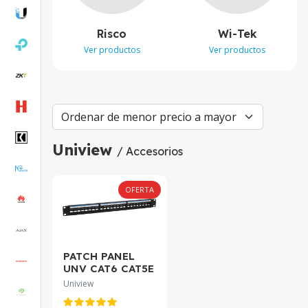
Risco
Wi-Tek
Ver productos
Ver productos
Uniview
/ Accesorios
OFERTA
PATCH PANEL
UNV CAT6 CAT5E
24 Puertas GC-
Uniview
DF-24-IN