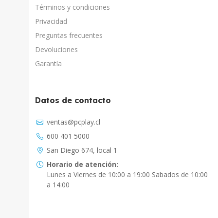
Términos y condiciones
Privacidad
Preguntas frecuentes
Devoluciones
Garantía
Datos de contacto
Asistente Virtual
ventas@pcplay.cl
Chat con IA
600 401 5000
PcPlay Santiago / Web
San Diego 674, local 1
Hola soy Freddy, en que puedo ayudarte...
Horario de atención:
Lunes a Viernes de 10:00 a 19:00 Sabados de 10:00
PcPlay Santiago / Tienda
a 14:00
Hola somos PCPlay Santiago, en que puedo
ayudarte