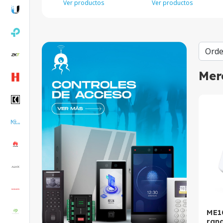
Ver productos
Ver productos
Mer
ME1
rang