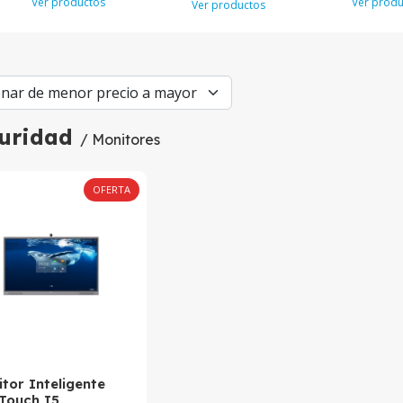
Ver productos
Ver produ
Ver productos
uridad
/ Monitores
OFERTA
tor Inteligente
Touch I5