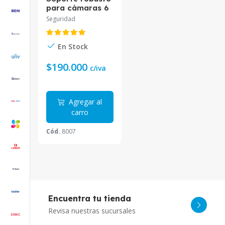
para cámaras 6
metros
Seguridad
En Stock
$190.000
c/iva
Agregar al
carro
Cód.
8007
Encuentra tu tienda
Revisa nuestras sucursales