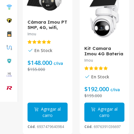
Cámara Imou PT
5MP, 4G, wifi,
Panel solar
Imou
incluido, batería
de 10000mAh,
Kit Camara
IP66 IPC-B7ED-
En Stock
Imou 4G Bateria
5M0TEA-
Panel Solar CELL
AM/FSP14
Imou
$148.000
c/iva
PT 4G KIT/IPC-
$155.000
K9EN-3T0TE-
AM/FSP12-TYPEC
En Stock
$192.000
c/iva
$195.000
Agregar al
Agregar al
carro
carro
Cód.
6937479640984
Cód.
6976391036697