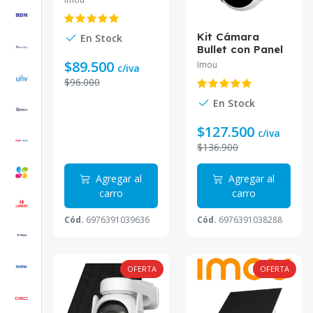
3C 3MP 2.8mm
IPC-K9DCN-
3T0WE/FSP12-
Kit Cámara
En Stock
TYPEC
Bullet con Panel
solar Imou Cell
$89.500
Imou
c/iva
PT Lite 3MP
$96.000
2.8mm IPC-
K9ECN-
En Stock
3T0WE/FSP12-
TYPEC
$127.500
c/iva
$136.900
Agregar al
Agregar al
carro
carro
Cód.
6976391039636
Cód.
6976391038288
OFERTA
OFERTA