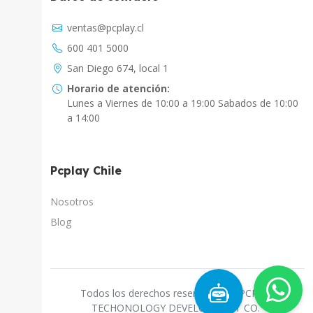
Asistente Virtual
ventas@pcplay.cl
Chat con IA
600 401 5000
PcPlay Santiago / Web
San Diego 674, local 1
Hola soy Freddy, en que puedo ayudarte...
Horario de atención:
Lunes a Viernes de 10:00 a 19:00 Sabados de 10:00
PcPlay Santiago / Tienda
a 14:00
Hola somos PCPlay Santiago, en que puedo
ayudarte
Pcplay Chile
PCPlay Osorno
Hola Soy Paz en que puedo ayudarte
Nosotros
Blog
PCPlay Temuco
Hola Soy Sebastian en que puedo ayudarte
PCPlay Concepcion
Todos los derechos reservados a "PCPLAY
Hola Soy Gaby en que puedo ayudarte
TECHONOLOGY DEVELOPMENT CO."