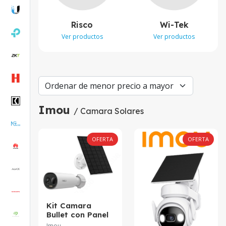
Risco
Wi-Tek
Ver productos
Ver productos
Imou
/ Camara Solares
OFERTA
OFERTA
Kit Camara
Bullet con Panel
solar Imou Cell
Imou