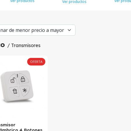
Ver productos
Ver produ
Ver productos
co
/ Transmisores
OFERTA
nsmisor
lámbrico 4 Botones