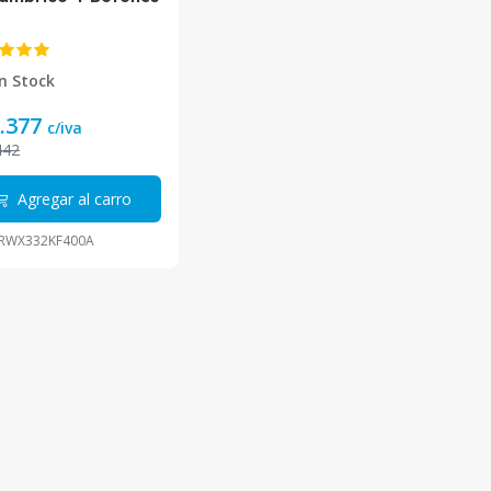
nco RWX332KF400A
o
n Stock
.377
c/iva
442
Agregar al carro
RWX332KF400A