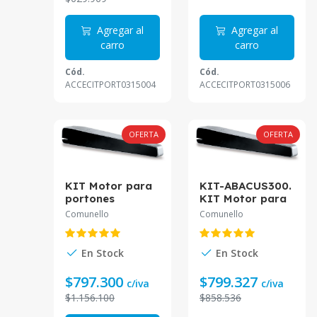
Agregar al
Agregar al
carro
carro
Cód.
Cód.
ACCECITPORT0315004
ACCECITPORT0315006
OFERTA
OFERTA
KIT Motor para
KIT-ABACUS300.
portones
KIT Motor para
batientes. Hasta
portones
Comunello
Comunello
500 Kg 2 Mts
batientes. Hasta
24V KIT-
300 Kg 3 Mts
ABACUS500
24V
En Stock
En Stock
$797.300
$799.327
c/iva
c/iva
$1.156.100
$858.536