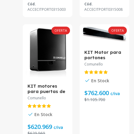
Cód.
Cód.
ACCECITPORT0315003
ACCECITPORT0315008
OFERTA
OFERTA
KIT Motor para
portones
batientes. Hasta
Comunello
300 Kg 3 Mts
24V KIT-
ABACUS300
En Stock
KIT motores
para puertas de
$762.600
c/iva
corredera uso
Comunello
$1.105.700
residencial e
industrial. 24V
Hasta 1500 Kg
En Stock
KIT-FORT1500
$620.969
c/iva
$629.969