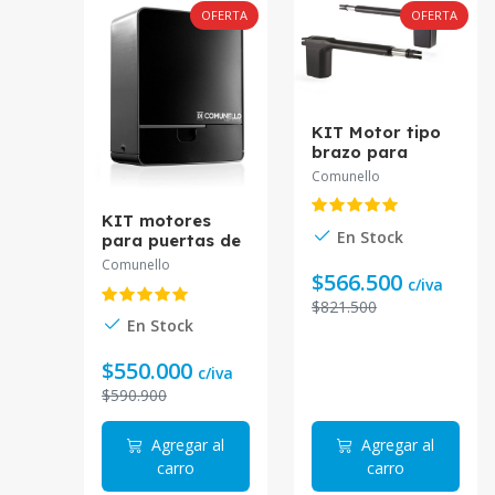
OFERTA
OFERTA
KIT Motor tipo
brazo para
portones
Comunello
batientes. Hasta
300 Kg 3 Mts
KIT motores
24V KIT-RAM300
En Stock
para puertas de
corredera uso
Comunello
$566.500
residencial e
c/iva
industrial. 24V
$821.500
Hasta 1000 Kg
En Stock
KIT-FORT1000.
$550.000
c/iva
$590.900
Agregar al
Agregar al
carro
carro