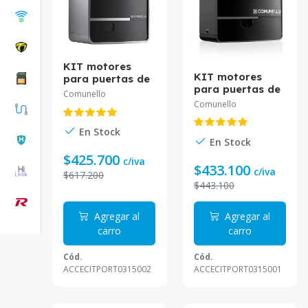
KIT motores
KIT motores
para puertas de
para puertas de
corredera uso
Comunello
corredera uso
residencial e
Comunello
residencial e
industrial. 24V
industrial. 24V
Hasta 800 Kg
En Stock
Hasta 600 Kg
KIT-FORT800
En Stock
KIT-FORT600
$425.700
c/iva
$433.100
c/iva
$617.200
$443.100
Agregar al
Agregar al
carro
carro
Cód.
Cód.
ACCECITPORT0315002
ACCECITPORT0315001