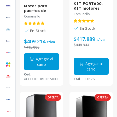
KIT-FORT600.
Motor para
KIT motores
puertas de
para puertas de
Comunello
corredera uso
Comunello
corredera uso
residencial e
residencial e
industrial. 24V
industrial. 24V
En Stock
Hasta 400 Kg
En Stock
Hasta 600 Kg
KIT-FORT400
$417.889
c/iva
$409.214
c/iva
$448.844
$415.000
Agregar al
Agregar al
carro
carro
Cód.
ACCECITPORT0315000
Cód.
P000176
OFERTA
OFERTA