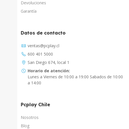
Devoluciones
Garantía
Datos de contacto
Asistente Virtual
ventas@pcplay.cl
Chat con IA
600 401 5000
PcPlay Santiago / Web
San Diego 674, local 1
Hola soy Freddy, en que puedo ayudarte...
Horario de atención:
Lunes a Viernes de 10:00 a 19:00 Sabados de 10:00
PcPlay Santiago / Tienda
a 14:00
Hola somos PCPlay Santiago, en que puedo
ayudarte
Pcplay Chile
PCPlay Osorno
Hola Soy Paz en que puedo ayudarte
Nosotros
Blog