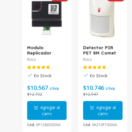
Modulo
Detector PIR
Replicador
PET 8M Comet
Configurador
RK210PT0000A
Risco
Risco
RP128EE0000A
Risco
Risco
En Stock
En Stock
$10.567
$10.746
c/iva
c/iva
$12.732
$12.947
Agregar al
Agregar al
carro
carro
Cód.
RP128EE0000A
Cód.
RK210PT0000A