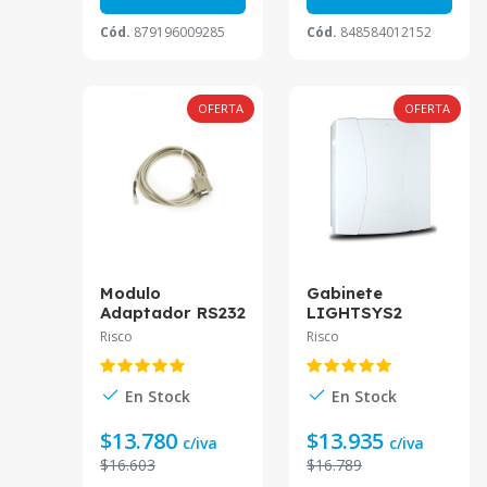
Cód.
879196009285
Cód.
848584012152
OFERTA
OFERTA
Modulo
Gabinete
Adaptador RS232
LIGHTSYS2
RW132CB0000A
RP432B00000C
Risco
Risco
Risco
Risco | PcPlay
En Stock
En Stock
$13.780
$13.935
c/iva
c/iva
$16.603
$16.789