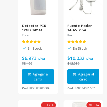
Detector PIR
Fuente Poder
12M Comet
14.4V 2.5A
RK210PR0000A
LIGHTSYS
Risco
Risco
Risco
RP432PS25NCA
Risco
En Stock
En Stock
$6.973
$10.032
c/iva
c/iva
$8.400
$12.086
Agregar al
Agregar al
carro
carro
Cód.
RK210PR0000A
Cód.
848584011667
OFERTA
OFERTA