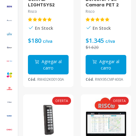
LIGHTSYS2
Camara PET 2
Gabinete Fuente
Vias
Risco
Risco
Teclado
RWX95CMP400A
RM432K00100A
Risco
Risco mas
En Stock
En Stock
Modulo IP
(CLOUD)
$180
$1.345
c/iva
c/iva
$1.620
Agregar al
Agregar al
carro
carro
Cód.
RM432K00100A
Cód.
RWX95CMP400A
OFERTA
OFERTA