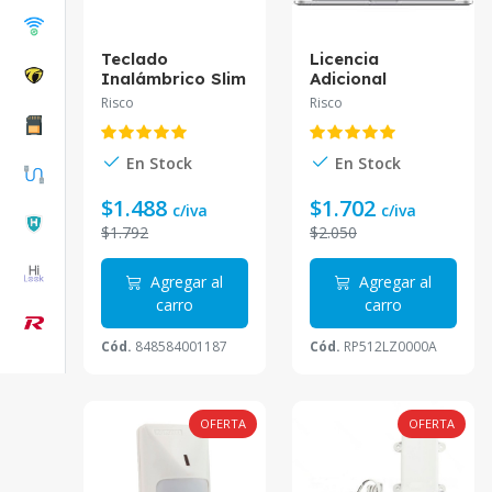
Teclado
Licencia
Inalámbrico Slim
Adicional
Negro
PROSYS
Risco
Risco
RW132KL1P00H
RP512LZ0000A
Risco
Risco | PcPlay
En Stock
En Stock
$1.488
$1.702
c/iva
c/iva
$1.792
$2.050
Agregar al
Agregar al
carro
carro
Cód.
848584001187
Cód.
RP512LZ0000A
OFERTA
OFERTA