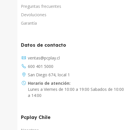
Preguntas frecuentes
Devoluciones
Garantía
Datos de contacto
Asistente Virtual
ventas@pcplay.cl
Chat con IA
600 401 5000
PcPlay Santiago / Web
San Diego 674, local 1
Hola soy Freddy, en que puedo ayudarte...
Horario de atención:
Lunes a Viernes de 10:00 a 19:00 Sabados de 10:00
PcPlay Santiago / Tienda
a 14:00
Hola somos PCPlay Santiago, en que puedo
ayudarte
Pcplay Chile
PCPlay Osorno
Hola Soy Paz en que puedo ayudarte