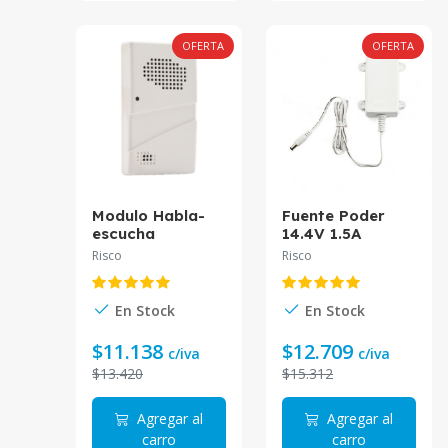
OFERTA
OFERTA
Modulo Habla-
Fuente Poder
escucha
14.4V 1.5A
RW132EVL000A
LIGHTSYS
Risco
Risco
Risco
RP432PS1500A
Risco
En Stock
En Stock
$11.138
$12.709
c/iva
c/iva
$13.420
$15.312
Agregar al
Agregar al
carro
carro