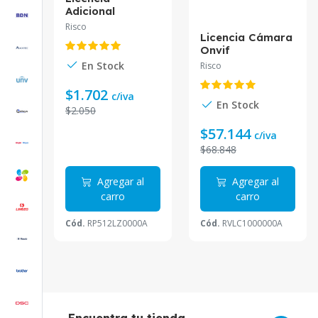
Adicional
PROSYS
Risco
RP512LZ0000A
Licencia Cámara
Risco | PcPlay
Onvif
RVLC1000000A
En Stock
Risco
Risco
$1.702
c/iva
En Stock
$2.050
$57.144
c/iva
$68.848
Agregar al
Agregar al
carro
carro
Cód.
RP512LZ0000A
Cód.
RVLC1000000A