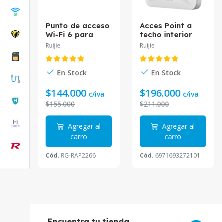
Punto de acceso
Acces Point a
Wi-Fi 6 para
techo interior
interior en techo
REYEE Wifi 6
Ruijie
Ruijie
hasta 2.97 Gbps
velocidad de
doble banda
3202Mbps RG-
802.11ax MU-
RAP2260(E)
En Stock
En Stock
MIMO 2x2 RG-
RAP2266
$144.000
$196.000
c/iva
c/iva
$155.000
$211.000
Agregar al
Agregar al
carro
carro
Cód.
RG-RAP2266
Cód.
6971693272101
Encuentra tu tienda