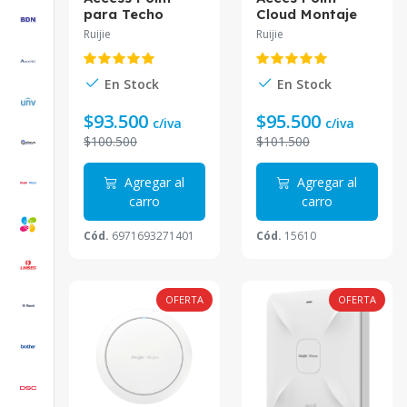
para Techo
Cloud Montaje
AC1300 Doble
de pared
Ruijie
Ruijie
Banda Gigabit
802.11ax Wifi 6
RG-RAP2200(E)
2x2 MU-MIMO 5
puertos Giga 1
En Stock
En Stock
PoE IN RG-
RAP1260 Reyee
$93.500
$95.500
c/iva
c/iva
$100.500
$101.500
Agregar al
Agregar al
carro
carro
Cód.
6971693271401
Cód.
15610
OFERTA
OFERTA