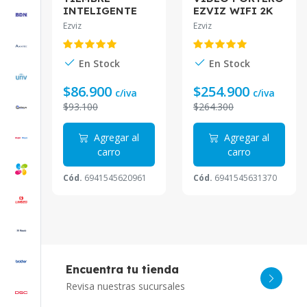
INTELIGENTE
EZVIZ WIFI 2K
2MP
MONITOR 7"
Ezviz
Ezviz
INALAMBRICO
PANEL SOLAR
CON BATERIA
CS-EP7
CS-HP4-R100-
En Stock
En Stock
6E2WPFBS
$86.900
$254.900
c/iva
c/iva
$93.100
$264.300
Agregar al
Agregar al
carro
carro
Cód.
6941545620961
Cód.
6941545631370
Encuentra tu tienda
Revisa nuestras sucursales