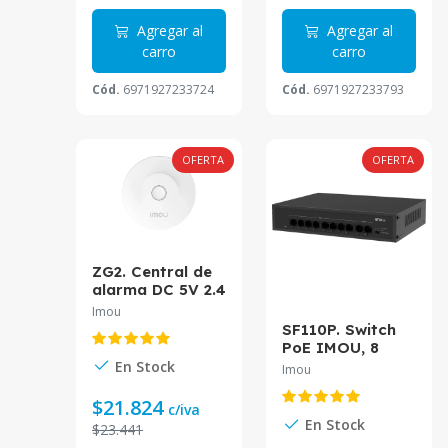
Agregar al
Agregar al
carro
carro
Cód.
6971927233724
Cód.
6971927233793
OFERTA
OFERTA
ZG2. Central de
alarma DC 5V 2.4
GHz Protocolo
Imou
Zigbee
SF110P. Switch
PoE IMOU, 8
puertos 10/100M
En Stock
Imou
y 2 puertos
Uplink 10/100M,
$21.824
c/iva
Total de
En Stock
$23.441
potencia 65W,