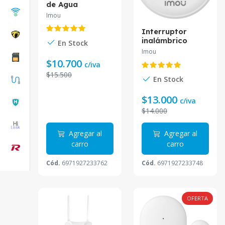
de Agua
Inalámbrico
Imou
IP66 Altura de
inundación
Interruptor
ajustable
inalámbrico
En Stock
ZigBee IMOU ZE1
Imou
$10.700
c/iva
$15.500
En Stock
$13.000
c/iva
$14.000
Agregar al
Agregar al
carro
carro
Cód.
6971927233762
Cód.
6971927233748
OFERTA