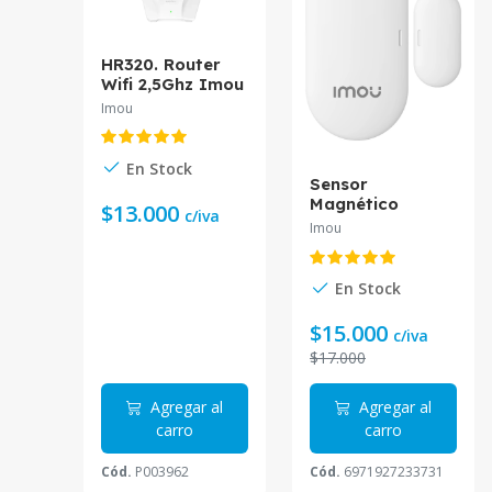
HR320. Router
Wifi 2,5Ghz Imou
administrable
Imou
por App
En Stock
Sensor
Magnético
$13.000
c/iva
Inalámbrico
Imou
Imou para
puertas y
ventanas ZD1-
En Stock
EU.
$15.000
c/iva
$17.000
Agregar al
Agregar al
carro
carro
Cód.
P003962
Cód.
6971927233731