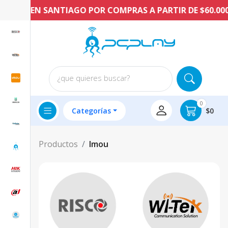
ATIS EN SANTIAGO POR COMPRAS A PARTIR DE $60.000 C
¿que quieres buscar?
0
Categorías
$0
Productos
Imou