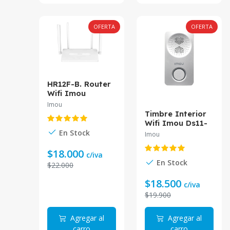
OFERTA
OFERTA
HR12F-B. Router
Wifi Imou
1200Mbps
Imou
soporta IPVT
Timbre Interior
doble banda
Wifi Imou Ds11-
alcanza una
Imou*
En Stock
Imou
velocidad de
300Mbps en
$18.000
c/iva
2.4GHz y 867 en
En Stock
$22.000
5GHz
$18.500
c/iva
$19.900
Agregar al
Agregar al
carro
carro