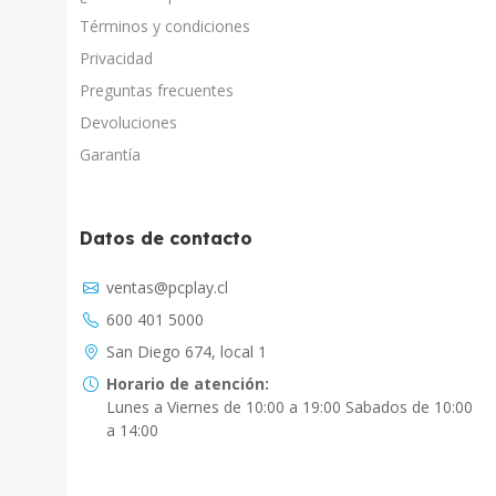
Términos y condiciones
Privacidad
Preguntas frecuentes
Devoluciones
Garantía
Datos de contacto
Asistente Virtual
ventas@pcplay.cl
Chat con IA
600 401 5000
PcPlay Santiago / Web
San Diego 674, local 1
Hola soy Freddy, en que puedo ayudarte...
Horario de atención:
Lunes a Viernes de 10:00 a 19:00 Sabados de 10:00
PcPlay Santiago / Tienda
a 14:00
Hola somos PCPlay Santiago, en que puedo
ayudarte