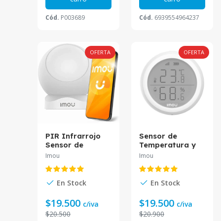
Cód.
P003689
Cód.
6939554964237
OFERTA
OFERTA
PIR Infrarrojo
Sensor de
Sensor de
Temperatura y
Movimiento
Humedad Imou
Imou
Imou
Inalámbrico
Margen de error:
Interior IMOU
0,3°C ZTM1-EU
ZP1-EU
ZTM1-EU.
En Stock
En Stock
$19.500
$19.500
c/iva
c/iva
$20.500
$20.900