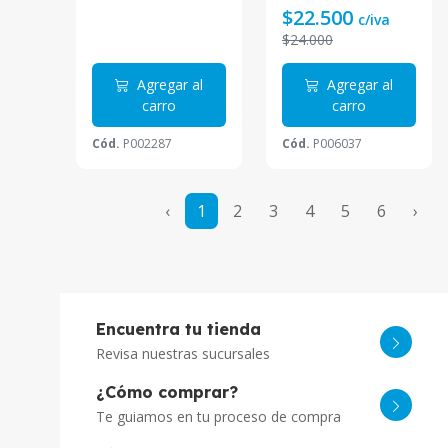
Soporta
$22.500
c/iva
distancia hasta
$24.000
250M
Agregar al
Agregar al
carro
carro
Cód.
P002287
Cód.
P006037
‹
1
2
3
4
5
6
›
Encuentra tu tienda
Revisa nuestras sucursales
¿Cómo comprar?
Te guiamos en tu proceso de compra