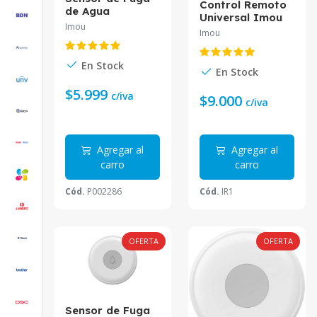
Control Remoto
de Agua
Universal Imou
Inalámbrico
Imou
IR1
Imou
IP66 Altura de
inundación
ajustable
En Stock
En Stock
$5.999
c/iva
$9.000
c/iva
Agregar al
Agregar al
carro
carro
Cód.
P002286
Cód.
IR1
OFERTA
OFERTA
Sensor de Fuga