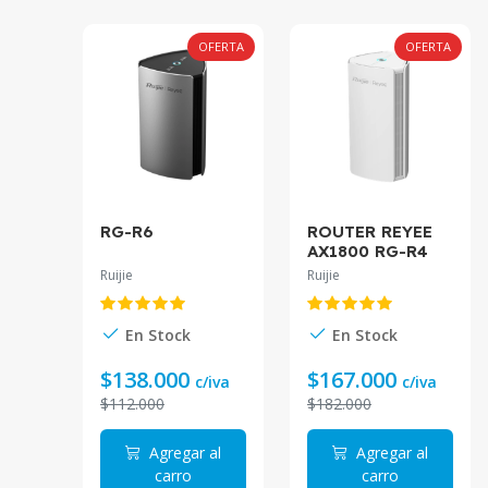
OFERTA
OFERTA
RG-R6
ROUTER REYEE
AX1800 RG-R4
2PK 2 UNIDADES
Ruijie
Ruijie
WIFI6
En Stock
En Stock
$138.000
$167.000
c/iva
c/iva
$112.000
$182.000
Agregar al
Agregar al
carro
carro