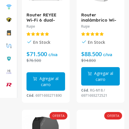
Router REYEE
Router
Wi-Fi 6 dual-
inalámbrico Wi-
band Gigabits
Fi 6 de doble
Ruijie
Ruijie
soporta Mesh
banda Gigabit
troughput
de 1800Mbps.
1800Mbps RG-
RG-M18.
En Stock
En Stock
EW1800GX-PRO
$71.500
$88.500
c/iva
c/iva
$76.500
$94.800
Agregar al
Agregar al
carro
carro
Cód.
RG-M18 /
Cód.
6971693271890
6971693272521
OFERTA
OFERTA