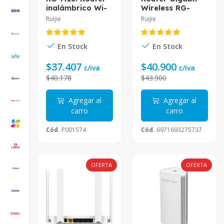
inalámbrico Wi-
Wireless RG-
Fi 6 de doble
EW1300G 1300M
Ruijie
Ruijie
banda Gigabit
Dual-band
de 1800Mbps.
En Stock
En Stock
$37.407
$40.900
c/iva
c/iva
$40.178
$43.900
Agregar al
Agregar al
carro
carro
Cód.
P001574
Cód.
6971693275737
OFERTA
OFERTA