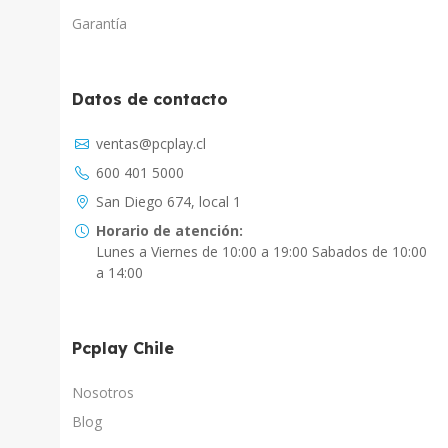
Garantía
Datos de contacto
Asistente Virtual
ventas@pcplay.cl
Respuesta inmediata con IA
600 401 5000
PcPlay Santiago / Web
San Diego 674, local 1
Hola soy Freddy, en que puedo ayudarte...
Horario de atención:
Lunes a Viernes de 10:00 a 19:00 Sabados de 10:00
PcPlay Santiago / Tienda
a 14:00
Hola somos PCPlay Santiago, en que puedo
ayudarte
Pcplay Chile
PCPlay Osorno
Hola Soy Paz en que puedo ayudarte
Nosotros
Blog
PCPlay Temuco