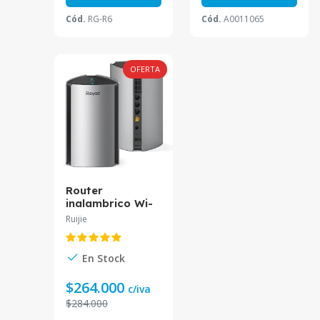
Cód.
RG-R6
Cód.
A0011065
OFERTA
Router
inalambrico Wi-
Fi 6 RG-R6(2PK)
Ruijie
En Stock
$264.000
c/iva
$284.000