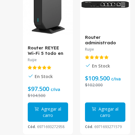
Router
administrado
Router REYEE
por la Nube de
Ruijie
Wi-Fi 5 todo en
REYEE 5 puertas
uno, 5 puertos
10/100/1000
Ruijie
Gigabits soporta
Base-T 4 son
En Stock
maximo 4 WAN
PoE, 2 RG-
omni-direcc RG-
EG105G-P-V2
En Stock
$109.500
c/iva
EG105GW(T)
$102.000
$97.500
c/iva
$104.500
Agregar al
Agregar al
carro
carro
Cód.
6971693272958
Cód.
6971693271579