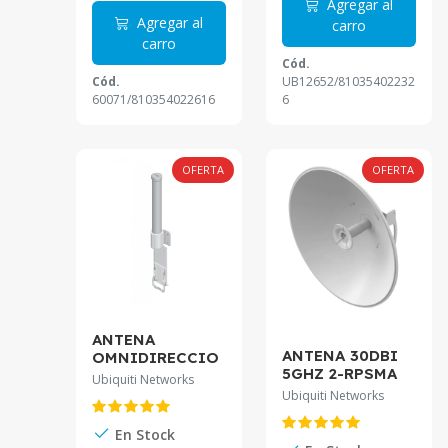
Agregar al
Agregar al
carro
carro
Cód.
Cód.
UB12652/81035402232
60071/810354022616
6
OFERTA
OFERTA
ANTENA
ANTENA 30DBI
OMNIDIRECCIO
5GHZ 2-RPSMA
NAL 2-RPSMA
Ubiquiti Networks
REQ-
EXTERIO AMO-
Ubiquiti Networks
ROCKET/AF-5X
5G10. 10DBI 2X2
AF-5G30-S45.
5GHZ
En Stock
SLANT-45º