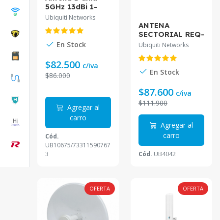
5GHz 13dBi 1-
1000-RJ45 req-
Ubiquiti Networks
poe24v 2x2
ANTENA
CPE/AP N
SECTORIAL REQ-
Loco5AC.
ROCK AM-5G17-
En Stock
Ubiquiti Networks
90. 17DBI 90º
5GHZ 2-RPSMA
$82.500
c/iva
2X2
En Stock
$86.000
$87.600
c/iva
$111.900
Agregar al
carro
Agregar al
carro
Cód.
UB10675/73311590767
3
Cód.
UB4042
OFERTA
OFERTA