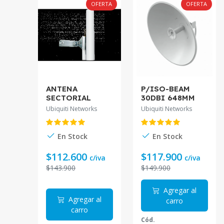
OFERTA
OFERTA
ANTENA
P/ISO-BEAM
SECTORIAL
30DBI 648MM
16DBI 120º 5GHZ
5,1-5,9/5GHZ 2X2
Ubiquiti Networks
Ubiquiti Networks
2-RPSMA 2X2
2-RPSMA ANTEN
RD-5G30-LW.
En Stock
En Stock
$112.600
$117.900
c/iva
c/iva
$143.900
$149.900
Agregar al
Agregar al
carro
carro
Cód.