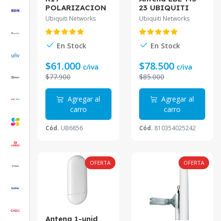
POLARIZACION
23 UBIQUITI
A SLANT-45º
LiteBeam-M5
Ubiquiti Networks
Ubiquiti Networks
P/ANTENAS RD-
23dbi 25dBm inc-
5GX RD-3G2
PoE25V-5W 1-
100 PoE-Especial
En Stock
En Stock
$61.000
$78.500
c/iva
c/iva
$77.900
$85.000
Agregar al
Agregar al
carro
carro
Cód.
UB6856
Cód.
810354025242
OFERTA
OFERTA
Antena 1-unid