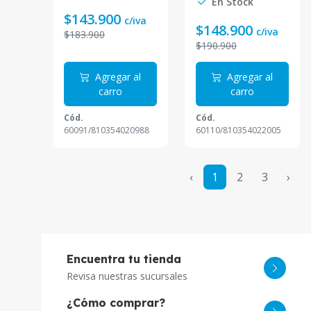
En Stock
$143.900
c/iva
$148.900
c/iva
$183.900
$190.900
Agregar al
Agregar al
carro
carro
Cód.
Cód.
60091/810354020988
60110/810354022005
‹
1
2
3
›
Encuentra tu tienda
Revisa nuestras sucursales
¿Cómo comprar?