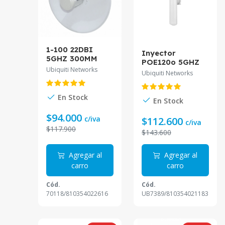
1-100 22DBI
Inyector
5GHZ 300MM
POE120o 5GHZ
POWERBEAM
Ubiquiti Networks
AP SECTORIAL
Ubiquiti Networks
EXTERIOR INC-
1-1000 16DBI
POE24V PBE-M5-
25DBM INC-
300.
En Stock
POE24V UB7389
En Stock
$94.000
c/iva
$112.600
c/iva
$117.900
$143.600
Agregar al
Agregar al
carro
carro
Cód.
Cód.
70118/810354022616
UB7389/810354021183