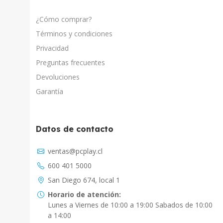
¿Cómo comprar?
Términos y condiciones
Privacidad
Preguntas frecuentes
Devoluciones
Garantía
Datos de contacto
Asistente Virtual
ventas@pcplay.cl
Chat con IA
600 401 5000
PcPlay Santiago / Web
San Diego 674, local 1
Hola soy Freddy, en que puedo ayudarte...
Horario de atención:
Lunes a Viernes de 10:00 a 19:00 Sabados de 10:00
PcPlay Santiago / Tienda
a 14:00
Hola somos PCPlay Santiago, en que puedo