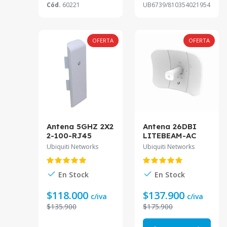
Cód.
60221
UB6739/810354021954
OFERTA
OFERTA
Antena 5GHZ 2X2
Antena 26DBI
2-100-RJ45
LITEBEAM-AC
16DBI 27DBM
5150-5875MHZ
Ubiquiti Networks
Ubiquiti Networks
NANOSTATION
25DBM 1-1000
INC/POE-2
INC-POE24 LBE-
NSM5.
5AC-LR.
En Stock
En Stock
$118.000
$137.900
c/iva
c/iva
$135.900
$175.900