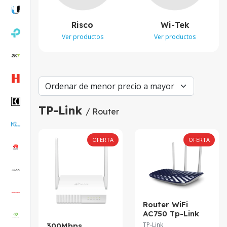
Risco
Wi-Tek
Ver productos
Ver productos
TP-Link
/ Router
OFERTA
OFERTA
Router WiFi
AC750 Tp-Link
doble banda 1
TP-Link
300Mbps