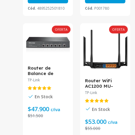
Cód.
4895252501810
Cód.
P001780
OFERTA
OFERTA
Router de
Balance de
carga de banda
TP-Link
Router WiFi
ancha 4 puertos
AC1200 MU-
WAN 4 puertos
MIMO Tp-Link
TP-Link
LAN TL-R480T+
En Stock
doble banda 1
puerto Gigabits
WAN, 4 puertos
$47.900
En Stock
c/iva
Gigabits LAN
$51.500
Archer C6
$53.000
c/iva
$55.000