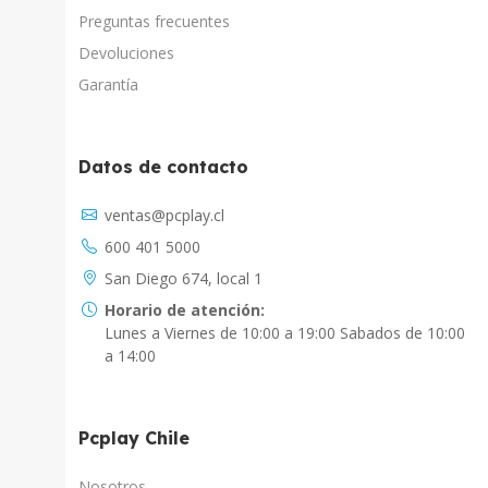
Preguntas frecuentes
Devoluciones
Garantía
Datos de contacto
Asistente Virtual
ventas@pcplay.cl
Chat con IA
600 401 5000
PcPlay Santiago / Web
San Diego 674, local 1
Hola soy Freddy, en que puedo ayudarte...
Horario de atención:
Lunes a Viernes de 10:00 a 19:00 Sabados de 10:00
PcPlay Santiago / Tienda
a 14:00
Hola somos PCPlay Santiago, en que puedo
ayudarte
Pcplay Chile
PCPlay Osorno
Hola Soy Paz en que puedo ayudarte
Nosotros