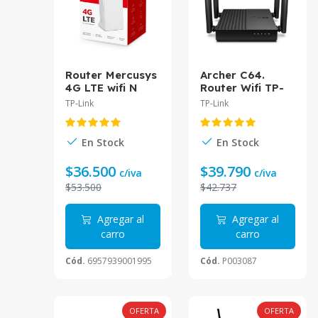
Router Mercusys
Archer C64.
4G LTE wifi N
Router Wifi TP-
300Mbps
Link AC1200 MU-
TP-Link
TP-Link
soporta hasta 32
MIMO 802.11ac
dispositivos,
Wave2 alcanza
tarjeta sim, 2
una velocidad de
En Stock
En Stock
puertos ethernet
867 Mbps en
10/100 Mbps
5GHz y de 400
$36.500
$39.790
c/iva
c/iva
MB110-4G
Mbps en 2.4GHz.
$53.500
$42.737
Agregar al
Agregar al
carro
carro
Cód.
6957939001995
Cód.
P003087
OFERTA
OFERTA