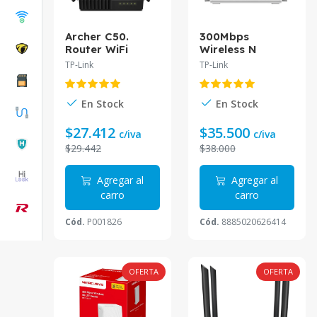
Archer C50.
300Mbps
Router WiFi
Wireless N
AC1200 Tp-Link
Gigabit GPON
TP-Link
TP-Link
doble banda
Router XN020-
(867Mbps en
G3(US1)
5Ghz y 300 Mbps
En Stock
En Stock
en 2.4GHz) 1
puerto 10/100
$27.412
$35.500
c/iva
c/iva
WAN, 4 puertos
$29.442
$38.000
10/100 LAN
Agregar al
Agregar al
carro
carro
Cód.
P001826
Cód.
8885020626414
OFERTA
OFERTA