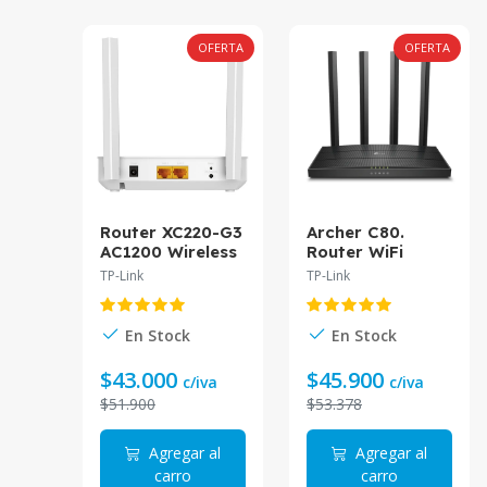
OFERTA
OFERTA
Router XC220-G3
Archer C80.
AC1200 Wireless
Router WiFi
XPON
AC1900 MU-
TP-Link
TP-Link
MIMO 3X3 Tp-
Link doble banda
(1300Mbps en
En Stock
En Stock
5Ghz y 600 Mbps
en 2.4GHz) 1
$43.000
$45.900
c/iva
c/iva
puerto Gigabits
$51.900
$53.378
WAN, 4 puertos
Gigabits LAN
Agregar al
Agregar al
carro
carro