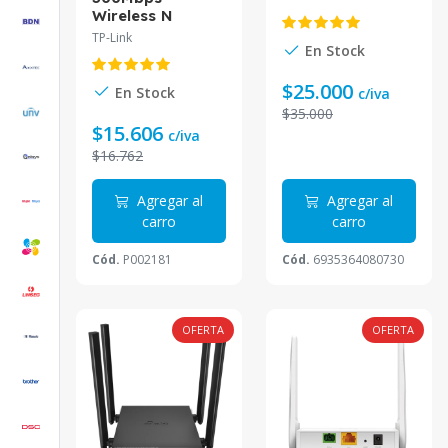
puerto 10/100
Wireless N
WAN, 4 puertos
Gigabit GPON
TP-Link
10/100 LAN
En Stock
Router
Archer C20
$25.000
En Stock
c/iva
$35.000
$15.606
c/iva
$16.762
Agregar al
Agregar al
carro
carro
Cód.
P002181
Cód.
6935364080730
OFERTA
OFERTA