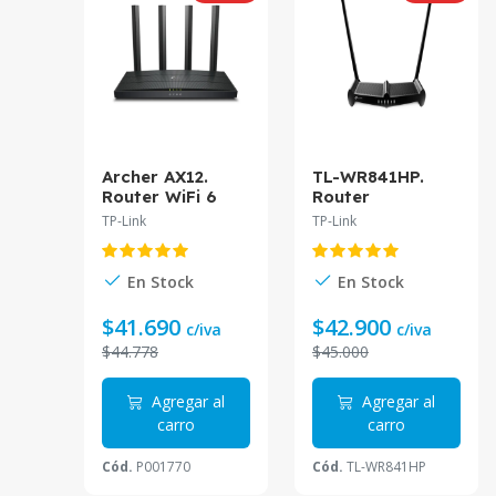
Archer AX12.
TL-WR841HP.
Router WiFi 6
Router
Tp-Link AX1500
inalámbrico Tp-
TP-Link
TP-Link
doble banda
Link 300Mbps
(1201Mbps en
2.4GHz 1 puerto
5GHz y 300Mbps
WAN 4 puertos
En Stock
En Stock
en 2.4GHz) 1
LAN
puerto WAN 3
$41.690
$42.900
c/iva
c/iva
puertos LAN
$44.778
$45.000
1Gbps
Agregar al
Agregar al
carro
carro
Cód.
P001770
Cód.
TL-WR841HP