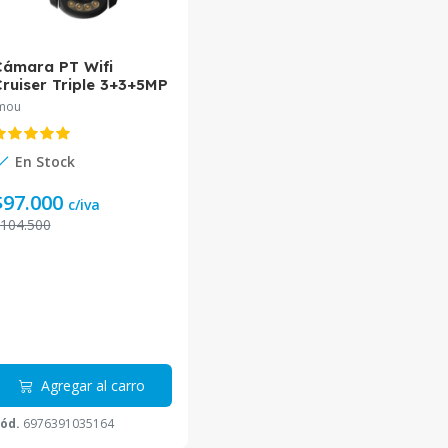
Cámara PT Wifi
ruiser Triple 3+3+5MP
res lentes 3.6mm
mou
6mm IPC-S7UN-
11M0WED Imou
En Stock
$97.000
c/iva
104.500
Agregar al carro
ód.
6976391035164