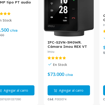
MP tipo PT audio
reccional Smart
cking IPC-S2VN-
0WR
C
n Stock
t
I
.500
c/iva
000
IPC-S2VN-5M0WR.
Cámara Imou REX VT
de 5MP tipo PT audio
Imou
$
bidireccional Smart
Tracking visión
nocturna de hasta 20m
En Stock
$73.000
c/iva
Agregar al carro
Agregar al carro
6976391037090
Cód.
P003074
C