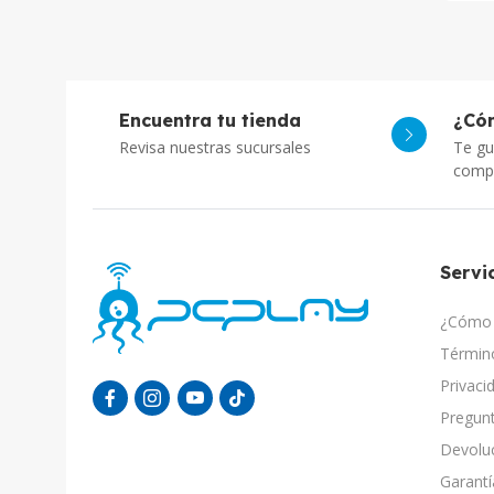
Encuentra tu tienda
¿Có
Revisa nuestras sucursales
Te gu
comp
Servic
¿Cómo 
Término
Privaci
Pregunt
Devolu
Garantí