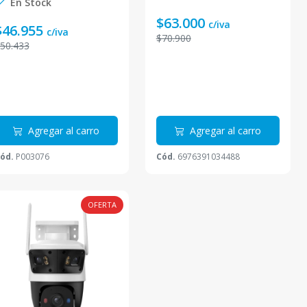
En Stock
e hasta 30m luces de
$63.000
dvertencia azul y
c/iva
$46.955
c/iva
ojas
$70.900
50.433
Agregar al carro
Agregar al carro
ód.
P003076
Cód.
6976391034488
OFERTA