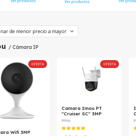
Ver productos
Ver produ
Ver productos
ou
/ Cámara IP
OFERTA
OFERTA
Camara Imou PT
"Cruiser SC" 3MP
3.6mm IPC-K7FN-
Imou
I
3H0WE Wifi, Micrófono,
P
Parlante y Sirena
c
ara Wifi 3MP