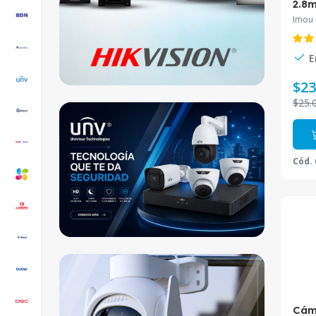
2.8
C32
Imou
E
$23
$25.
Cód.
Cám