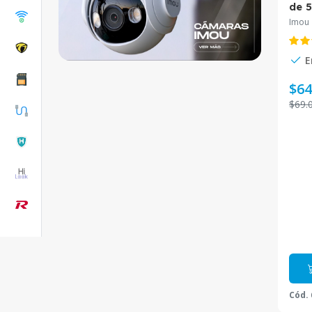
de 5
bidi
Imou
Tra
5M
E
$64
$69.
Cód.