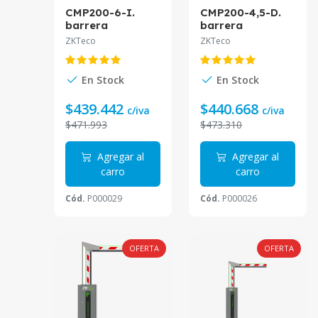
CMP200-6-I.
CMP200-4,5-D.
barrera
barrera
vehicular izq. con
vehicular der.
ZKTeco
ZKTeco
pluma
con pluma
telescópica de 6
telescópica de
metros. cuerpo
4.5 metros.
En Stock
En Stock
color gris con
cuerpo color gris
indicado
con indi
$439.442
$440.668
c/iva
c/iva
$471.993
$473.310
Agregar al
Agregar al
carro
carro
Cód.
P000029
Cód.
P000026
OFERTA
OFERTA