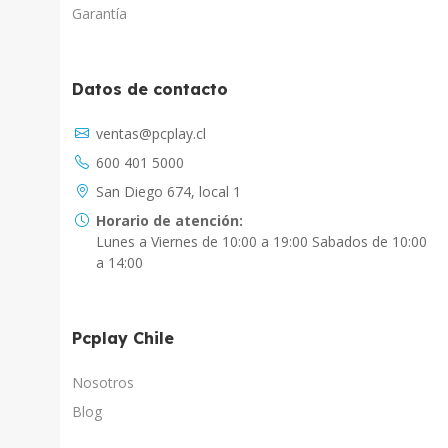
Garantía
Datos de contacto
Asistente Virtual
ventas@pcplay.cl
Chat con IA
600 401 5000
PcPlay Santiago / Web
San Diego 674, local 1
Hola soy Freddy, en que puedo ayudarte...
Horario de atención:
Lunes a Viernes de 10:00 a 19:00 Sabados de 10:00
PcPlay Santiago / Tienda
a 14:00
Hola somos PCPlay Santiago, en que puedo
ayudarte
Pcplay Chile
PCPlay Osorno
Hola Soy Paz en que puedo ayudarte
Nosotros
Blog
PCPlay Temuco
Hola Soy Sebastian en que puedo ayudarte