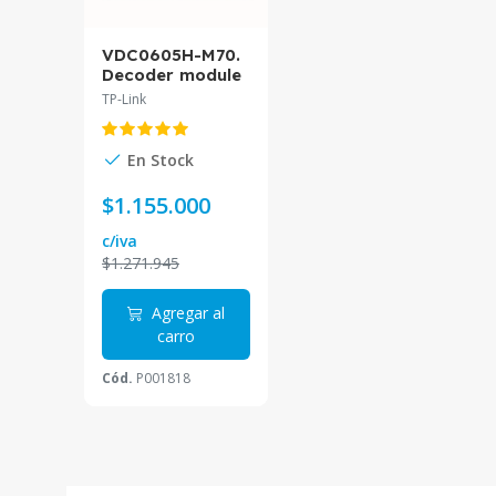
VDC0605H-M70.
Decoder module
with 6 HDMI
TP-Link
outputs for…
En Stock
$1.155.000
c/iva
$1.271.945
Agregar al
carro
Cód.
P001818