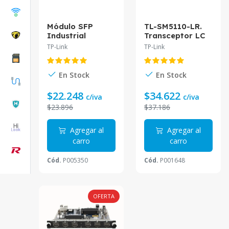
Módulo SFP
TL-SM5110-LR.
Industrial
Transceptor LC
Omada
10GBase-LR
TP-Link
TP-Link
ISM321B-20 |
SFP+ Compatible
1000Base-BX
con switch con
WDM Bi-
puertos 10G
En Stock
En Stock
Direccional
SFP+ como TL-
SG34
$22.248
$34.622
c/iva
c/iva
$23.896
$37.186
Agregar al
Agregar al
carro
carro
Cód.
P005350
Cód.
P001648
OFERTA