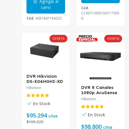
Agregar al
carro
Cód.
CC6071/693184717093
Cód.
6931847184223
6
OFERTA
OFERTA
DVR Hikvision
DS-E04HGHI-XD
4CH 1080p Lite
DVR 8 Canales
Hikvision
H.265 eSSD
1080p AcuSense
512GB
iDS-7208HQHI-
Hikvision
M1/S Hikvision
En Stock
$95.294
En Stock
c/iva
$106.329
$98.800
c/iva