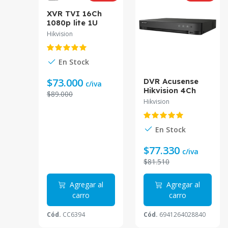
XVR TVI 16Ch
1080p lite 1U
1HDD h.265 MD
Hikvision
2.0 DS-
7216HGHI-M1(E)
En Stock
$73.000
DVR Acusense
c/iva
Hikvision 4Ch
$89.000
1080P,
Hikvision
Reconocimiento
Facial iDS-
7204HQHI-
En Stock
M1/FA*
$77.330
c/iva
$81.510
Agregar al
Agregar al
carro
carro
Cód.
CC6394
Cód.
6941264028840