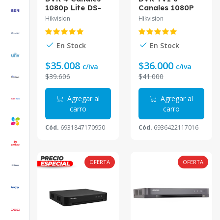
1080p Lite DS-
Canales 1080P
7204HGHI-M1
Lite DS-
Hikvision
Hikvision
Hikvision
7208HGHI-M1(T)
Hikvision
En Stock
En Stock
$35.008
$36.000
c/iva
c/iva
$39.606
$41.000
Agregar al
Agregar al
carro
carro
Cód.
6931847170950
Cód.
6936422117016
OFERTA
OFERTA