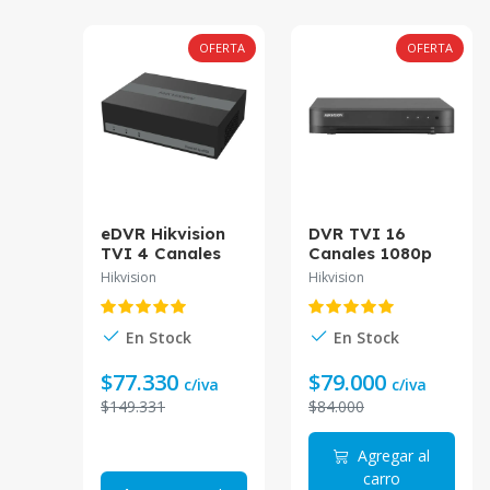
OFERTA
OFERTA
eDVR Hikvision
DVR TVI 16
TVI 4 Canales
Canales 1080p
1080P Lite con
DS-7216HGHI-M1
Hikvision
Hikvision
disco SSD 300GB
Hikvision
DS-E04HGHI-B*
En Stock
En Stock
$77.330
$79.000
c/iva
c/iva
$149.331
$84.000
Agregar al
carro