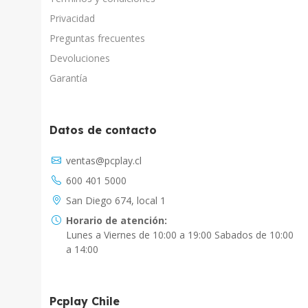
Privacidad
Preguntas frecuentes
Devoluciones
Garantía
Datos de contacto
Asistente Virtual
ventas@pcplay.cl
Chat con IA
600 401 5000
PcPlay Santiago / Web
San Diego 674, local 1
Hola soy Freddy, en que puedo ayudarte...
Horario de atención:
Lunes a Viernes de 10:00 a 19:00 Sabados de 10:00
PcPlay Santiago / Tienda
a 14:00
Hola somos PCPlay Santiago, en que puedo
ayudarte
Pcplay Chile