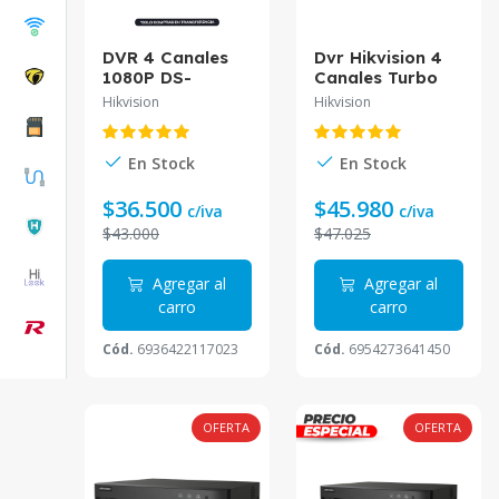
DVR 4 Canales
Dvr Hikvision 4
1080P DS-
Canales Turbo
7204HGHI-M1/T
Hd 2Mp Con
Hikvision
Hikvision
Hikvision
Alarma Ds-
7204Hqhi-K1
En Stock
En Stock
$36.500
$45.980
c/iva
c/iva
$43.000
$47.025
Agregar al
Agregar al
carro
carro
Cód.
6936422117023
Cód.
6954273641450
OFERTA
OFERTA