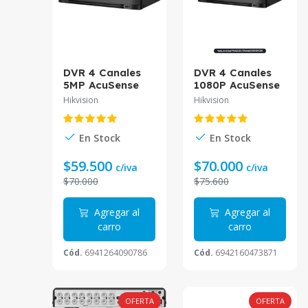
DVR 4 Canales
DVR 4 Canales
5MP AcuSense
1080P AcuSense
iDS-7204HQHI-
Facial IDS-
Hikvision
Hikvision
M1/S Hikvision
7204HQHI-
M1/XT Hikvision
En Stock
En Stock
$59.500
$70.000
c/iva
c/iva
$70.000
$75.600
Agregar al
Agregar al
carro
carro
Cód.
6941264090786
Cód.
6942160473871
OFERTA
OFERTA