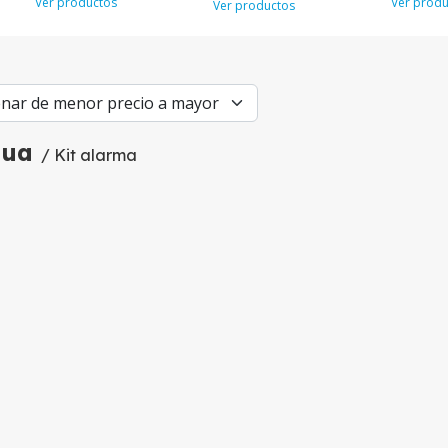
Ver productos
Ver produ
Ver productos
hua
/ Kit alarma