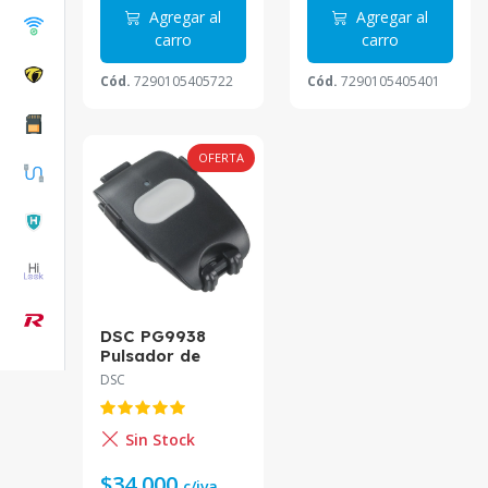
Agregar al
Agregar al
carro
carro
Cód.
7290105405722
Cód.
7290105405401
OFERTA
DSC PG9938
Pulsador de
Pánico
DSC
Inalámbrico
PowerG 915MHz
Sin Stock
$34.000
c/iva