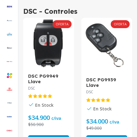
DSC - Controles
OFERTA
OFERTA
DSC PG9949
DSC PG9939
Llave
Llave
Inalámbrica de
DSC
Inalámbrica
DSC
Dos Botones
PowerG de
PowerG 915MHz
Cuatro Botones
En Stock
915MHz
En Stock
$34.900
c/iva
$34.000
c/iva
$50.900
$49.000