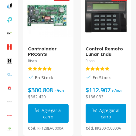
Controlador
Control Remoto
PROSYS
Lunar Indu
RP128EAC000A
RK200RC0000A
Risco
Risco
Risco
Risco
En Stock
En Stock
$300.808
$112.907
c/iva
c/iva
$362.420
$136.033
Agregar al
Agregar al
carro
carro
Cód.
RP128EAC000A
Cód.
RK200RC0000A