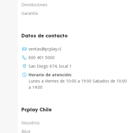
Devoluciones
Garantía
Datos de contacto
Asistente Virtual
ventas@pcplay.cl
Chat con IA
600 401 5000
PcPlay Santiago / Web
San Diego 674, local 1
Hola soy Freddy, en que puedo ayudarte...
Horario de atención:
Lunes a Viernes de 10:00 a 19:00 Sabados de 10:00
PcPlay Santiago / Tienda
a 14:00
Hola somos PCPlay Santiago, en que puedo
ayudarte
Pcplay Chile
PCPlay Osorno
Hola Soy Paz en que puedo ayudarte
Nosotros
Blog