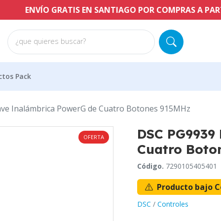
NVÍO GRATIS EN SANTIAGO POR COMPRAS A PARTIR DE $6
¿que quieres buscar?
ctos Pack
ave Inalámbrica PowerG de Cuatro Botones 915MHz
DSC PG9939 
OFERTA
Cuatro Boto
Código.
7290105405401
Producto bajo C
DSC
/
Controles