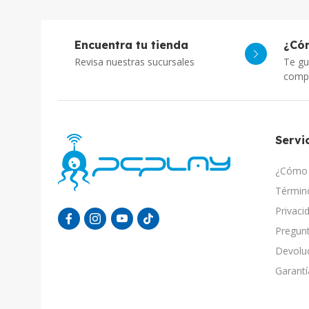
Encuentra tu tienda
¿Có
Revisa nuestras sucursales
Te gu
comp
Servic
¿Cómo 
Término
Privaci
Pregunt
Devolu
Garantí