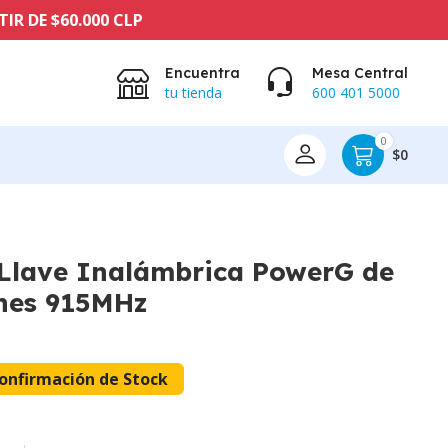
0.000 CLP
Encuentra
Mesa Central
tu tienda
600 401 5000
0
$0
Llave Inalámbrica PowerG de
nes 915MHz
onfirmación de Stock