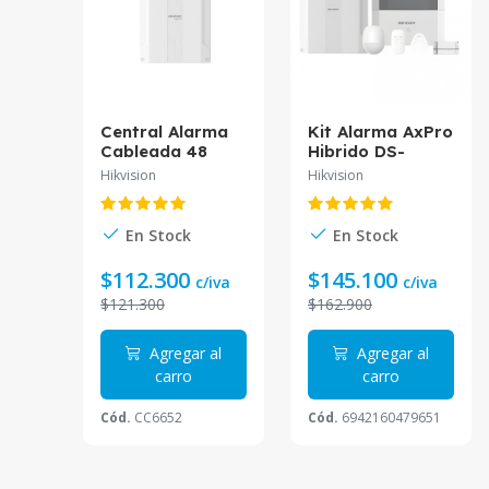
Central Alarma
Kit Alarma AxPro
Cableada 48
Hibrido DS-
Zonas AX
PHA64-Kit-WB(B)
Hikvision
Hikvision
HYBRID PRO DS-
Hikvision
PHA48-EP(B)
Hikvision
En Stock
En Stock
$112.300
$145.100
c/iva
c/iva
$121.300
$162.900
Agregar al
Agregar al
carro
carro
Cód.
CC6652
Cód.
6942160479651