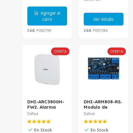
Agregar al
carro
Ver detalle
Cód.
P002799
Cód.
P001584
OFERTA
OFERTA
DHI-ARC3800H-
DHI-ARM808-RS.
FW2. Alarma
Modulo de
Dahua
expancion 8
Dahua
Dahua
Inalámbrica Hub
zonas
2 comunicación
bidireccional con
En Stock
En Stock