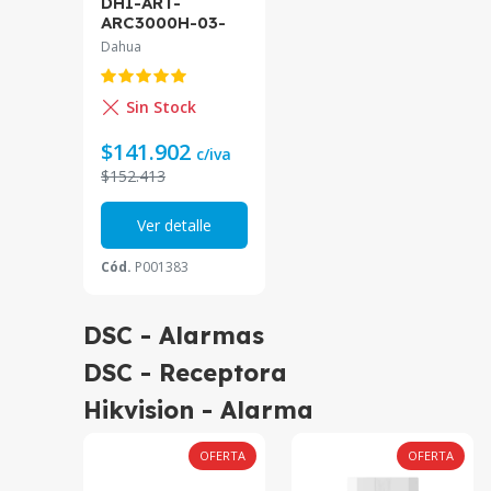
DHI-ART-
ARC3000H-03-
FW2-C. Kit
Dahua
Alarmas
Inalámbrica
Dahua
Sin Stock
Red/Wifi/3G/4G
Inc Sensor
$141.902
c/iva
Magnetico y
$152.413
Llavero
Ver detalle
Cód.
P001383
DSC - Alarmas
DSC - Receptora
Hikvision - Alarma
OFERTA
OFERTA