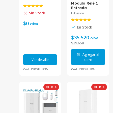
KIT-WB Hikvision
Módulo Relé 1
Entrada
Inalámbrico
Sin Stock
Hikvision
AXPRO DS-PM1-
I1-WB Hikvision
$0
c/iva
En Stock
$35.520
c/iva
$39.658
Agregar al
Ver detalle
carro
Cód.
IN001HIK36
Cód.
IN003HIK97
OFERTA
OFERTA