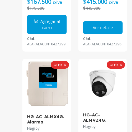
$167.500
$415.000
c/iva
c/iva
$179.500
$445.000
Agregar al
carro
Ver detalle
Cód.
Cód.
ALARALACENT0427399
ALARALACENT0427398
OFERTA
OFERTA
HG-AC-
HG-AC-ALMX4G.
ALMVZ4G.
Alarma
Alarma
Hagroy
Comunitaria
Hagroy
comunitaria