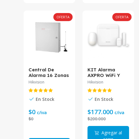
OFERTA
OFERTA
Central De
KIT Alarma
Alarma 16 Zonas
AXPRO WiFi Y
DS-19A16-BNG
GSM 3G/4G DS-
Hikvision
Hikvision
HIKVISION
PWA48-KIT-WB
Hikvision
En Stock
En Stock
$0
$177.000
c/iva
c/iva
$0
$200.000
Agregar al