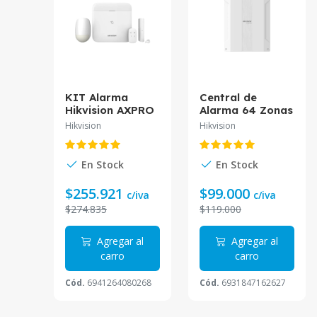
KIT Alarma
Central de
Hikvision AXPRO
Alarma 64 Zonas
Red WiFi Y 3G
Híbrido DS-
Hikvision
Hikvision
DS-PWA96-KIT-
PHA64-LP
WB
Hikvision
En Stock
En Stock
$255.921
$99.000
c/iva
c/iva
$274.835
$119.000
Agregar al
Agregar al
carro
carro
Cód.
6941264080268
Cód.
6931847162627