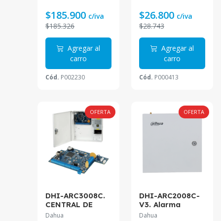
los dispositivos,
conectividad
$185.900
$26.800
c/iva
c/iva
mediante
$185.326
$28.743
ethernet - wifi -
4G, soporta
integrar hasta 8
Agregar al
Agregar al
cámaras IP
carro
carro
Cód.
P002230
Cód.
P000413
OFERTA
OFERTA
DHI-ARC3008C.
DHI-ARC2008C-
CENTRAL DE
V3. Alarma
ALARMA
Dahua 8 Zonas
Dahua
Dahua