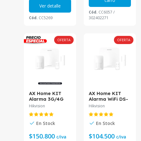
carro
Ver detalle
Cód.
CC6057 /
Cód.
CC5269
302402271
OFERTA
OFERTA
AX Home KIT
AX Home KIT
Alarma 3G/4G
Alarma WiFi DS-
DS-PA201PS-Kit-
PA201P-Kit-16WB
Hikvision
Hikvision
16WB/A-LA
Hikvision
Hikvision
En Stock
En Stock
$150.800
$104.500
c/iva
c/iva