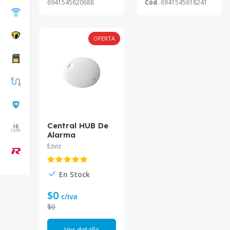
6941545620688
Cód.
6941545618241
OFERTA
Central HUB De
Alarma
3G/WiFi/Etherne
Ezviz
t CS-A1S-32W
En Stock
$0
c/iva
$0
Ver detalle