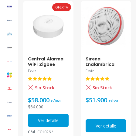
OFERTA
Central Alarma
Sirena
WiFi Zigbee
Inalambrica
Hasta 32
Smart CS-T9C-
Ezviz
Ezviz
Dispositivos CS-
A0-BG Ezviz
A3-A0-W Ezviz
Sin Stock
Sin Stock
$58.000
$51.900
c/iva
c/iva
$64.000
Ver detalle
Ver detalle
Cód.
CC1026 /