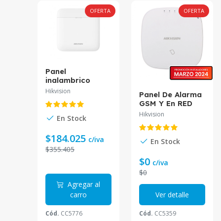
OFERTA
OFERTA
Panel
inalambrico
AXPRO WiFi y
Hikvision
Panel De Alarma
GSM 3G/4G DS-
GSM Y En RED
PWA48-E-WB
DS-PWA32-HSR
Hikvision
Hikvision*
En Stock
Hikvision
$184.025
c/iva
En Stock
$355.405
$0
c/iva
$0
Agregar al
carro
Ver detalle
Cód.
CC5776
Cód.
CC5359