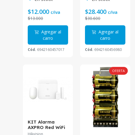
$12.000
$28.400
c/iva
c/iva
$13.000
$30.600
Agregar al
Agregar al
carro
carro
Cód.
6942160457017
Cód.
6942160456980
OFERTA
KIT Alarma
AXPRO Red WiFi
y 4G DS-PWA96-
Hikvision