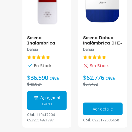
Sirena
Sirena Dahua
Inalambrica
inalámbrica DHI-
Dahua Ara 10-W
ARA13-W2 *
Dahua
Dahua
En Stock
Sin Stock
$36.590
$62.776
c/iva
c/iva
$40.021
$67.452
Agregar al
carro
Ver detalle
Cód.
110417204
6939554921797
Cód.
6923172535658