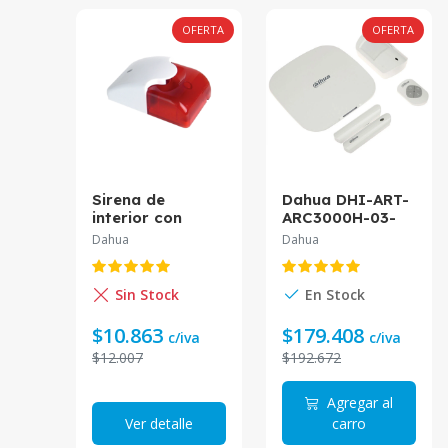
OFERTA
OFERTA
Sirena de
Dahua DHI-ART-
interior con
ARC3000H-03-
baliza Dahua 12v
GW2 Kit de
Dahua
Dahua
108dB Plastica
alarma
DH-ARA11 *
inalámbrica dual
sim conectividad
Sin Stock
En Stock
vía ethernet wifi
y GPRS
$10.863
$179.408
c/iva
c/iva
$12.007
$192.672
Agregar al
Ver detalle
carro