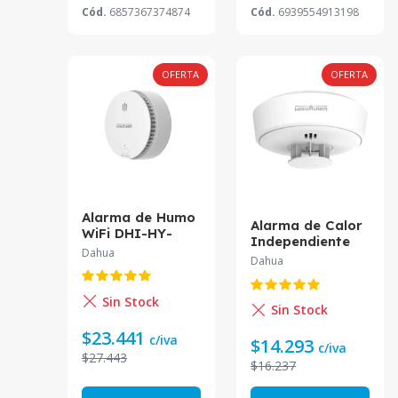
Cód.
6857367374874
Cód.
6939554913198
OFERTA
OFERTA
Alarma de Humo
Alarma de Calor
WiFi DHI-HY-
Independiente
SA2FA Dahua
Dahua
DHI-HY-HT10A
Dahua
Dahua
Sin Stock
Sin Stock
$23.441
c/iva
$14.293
c/iva
$27.443
$16.237