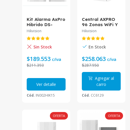
Kit Alarma AxPro
Central AXPRO
Hibrido DS-
96 Zonas WiFi Y
PHA64-Kit-WB
4G DS-PWA96-
Hikvision
Hikvision
Hikvision
M2H-WB/4G
Hikvision
Sin Stock
En Stock
$189.553
$258.063
c/iva
c/iva
$211.393
$287.950
Agregar al
Ver detalle
carro
Cód.
IN002HIK15
Cód.
CC6129
OFERTA
OFERTA