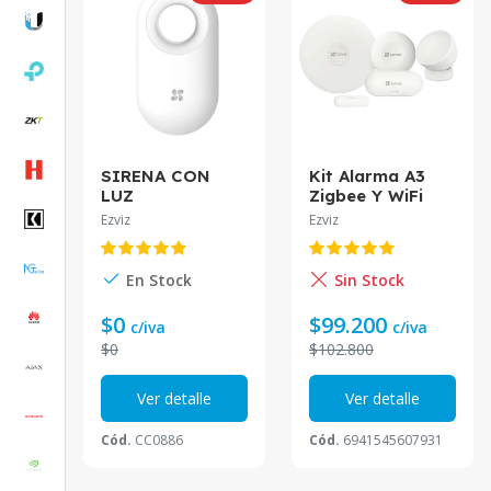
SIRENA CON
Kit Alarma A3
LUZ
Zigbee Y WiFi
INALAMBRICA
CS-B1-A0-A34
Ezviz
Ezviz
CS-T9-A EZVIZ
Ezviz
En Stock
Sin Stock
$0
$99.200
c/iva
c/iva
$0
$102.800
Ver detalle
Ver detalle
Cód.
CC0886
Cód.
6941545607931