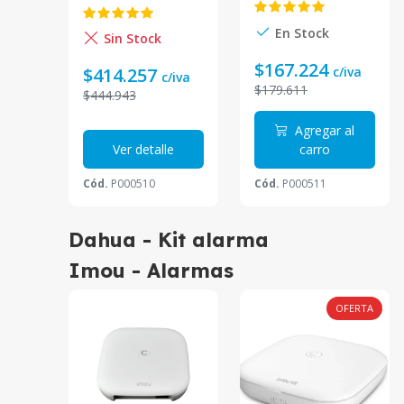
ALCOM MAX LTE
ALCOM VOZ LTE
Monitoreo WEB
500 usuarios y
En Stock
APP alerta alcom
Sin Stock
500 llaveros chip
posee Puerto de
4G APP iHAGROY
$167.224
RED y
c/iva
$414.257
c/iva
$179.611
$444.943
Agregar al
Ver detalle
carro
Cód.
P000510
Cód.
P000511
Dahua - Kit alarma
Imou - Alarmas
OFERTA