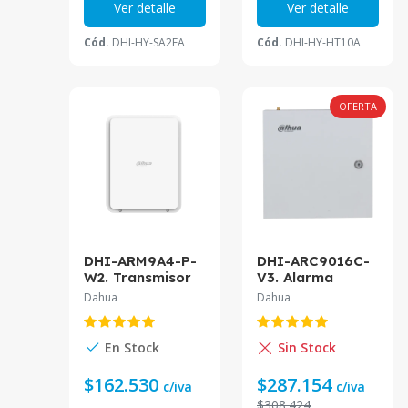
Ver detalle
Ver detalle
Cód.
DHI-HY-SA2FA
Cód.
DHI-HY-HT10A
OFERTA
DHI-ARM9A4-P-
DHI-ARC9016C-
W2. Transmisor
V3. Alarma
Dahua de
DAHUA 16 Zonas
Dahua
Dahua
múltiples zonas,
expandible a
16 zonas de
256.
entrada 4 de
En Stock
Sin Stock
salidas
$162.530
$287.154
c/iva
c/iva
$308.424