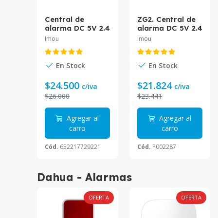
ZG2. Central de
Central de
alarma DC 5V 2.4
alarma DC 5V 2.4
GHz Protocolo
GHz Protocolo
Imou
Imou
Zigbee
Zigbee ZG2
En Stock
En Stock
$21.824
$24.500
c/iva
c/iva
$23.441
$26.000
Agregar al
Agregar al
carro
carro
Cód.
652217729221
Cód.
P002287
Dahua - Alarmas
OFERTA
OFERTA