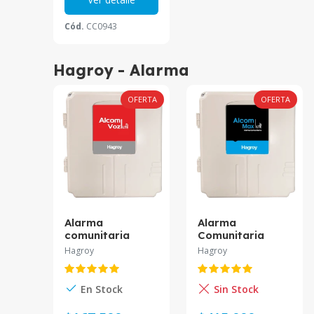
Cód.
CC0943
Hagroy - Alarma
OFERTA
OFERTA
Alarma
Alarma
comunitaria
Comunitaria
ALCOM VOZ LTE
ALCOM MAX LTE
Hagroy
Hagroy
500 usuarios y
Monitoreo WEB
500 llaveros chip
APP alerta alcom
4G APP iHAGROY
posee Puerto de
En Stock
Sin Stock
HG-AC-
RED HG-AC-
ALMVZ4G.
ALMX4G.