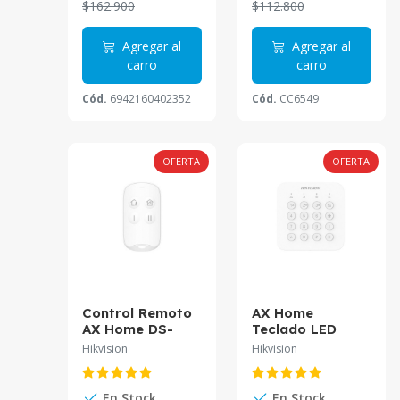
$162.900
$112.800
Agregar al
Agregar al
carro
carro
Cód.
6942160402352
Cód.
CC6549
OFERTA
OFERTA
Control Remoto
AX Home
AX Home DS-
Teclado LED
PKF201-WB
Inalambrico DS-
Hikvision
Hikvision
PK201B-WB
Hikvision
En Stock
En Stock