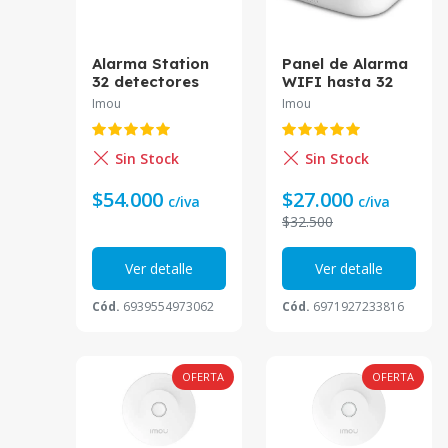
Alarma Station
Panel de Alarma
32 detectores
WIFI hasta 32
Imou wifi 2,4 Ghz
dispositivos
Imou
Imou
y Ethernet
IMOU IOT-ZG2
ARC2000E-SW-
imou*
Sin Stock
Sin Stock
$54.000
$27.000
c/iva
c/iva
$32.500
Ver detalle
Ver detalle
Cód.
6939554973062
Cód.
6971927233816
OFERTA
OFERTA