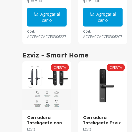
$96.500
$139.000
Agregar al
Agregar al
carro
carro
Cód.
Cód.
ACCEACCACCE0306227
ACCEACCACCE0306207
Ezviz - Smart Home
OFERTA
OFERTA
Cerradura
Cerradura
Inteligente con
Inteligente Ezviz
Teclado y Huella
con Huella
Ezviz
Ezviz