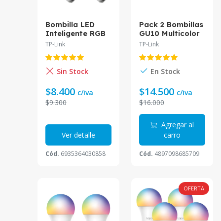
Bombilla LED
Pack 2 Bombillas
Inteligente RGB
GU10 Multicolor
Multicolor Tapo
Wi-Fi Tapo Tapo
TP-Link
TP-Link
Tapo L530E
L630(2-pack)
Sin Stock
En Stock
$8.400
$14.500
c/iva
c/iva
$9.300
$16.000
Agregar al
Ver detalle
carro
Cód.
6935364030858
Cód.
4897098685709
OFERTA