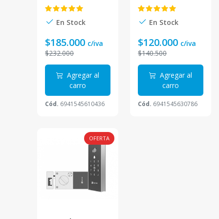
CS-L2S-
Dactilar CS-
11FCP(A0)
DL05-R100-
WBCP-GR M
En Stock
En Stock
$185.000
$120.000
c/iva
c/iva
$232.000
$140.500
Agregar al
Agregar al
carro
carro
Cód.
6941545610436
Cód.
6941545630786
OFERTA