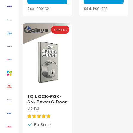
Cód.
P001921
Cód.
P001928
OFERTA
IQ LOCK-PGK-
SN. PowerG Door
lock, matte
Qolsys
Black
En Stock