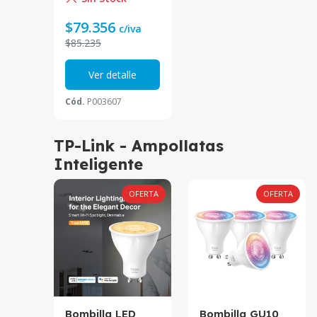
Amazon
Alexa|Google|Alic
$79.356
c/iva
e|Siri
$85.235
Ver detalle
Cód.
P003607
TP-Link - Ampollatas
Inteligente
OFERTA
OFERTA
Bombilla LED
Bombilla GU10