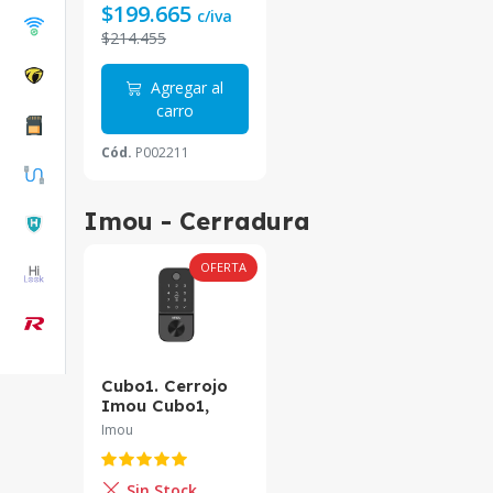
$199.665
c/iva
$214.455
Agregar al
carro
Cód.
P002211
Imou - Cerradura
OFERTA
Cubo1. Cerrojo
Imou Cubo1,
cuenta con
Imou
reconocimiento
de Huella, claves
compatible con
Sin Stock