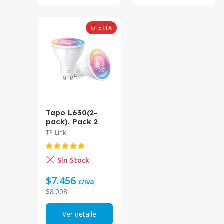
OFERTA
Tapo L630(2-
pack). Pack 2
Bombillas GU10
TP-Link
Multicolor Wi-Fi
Tapo
Sin Stock
$7.456
c/iva
$8.008
Ver detalle