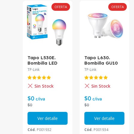
OFERTA
OFERTA
Tapo L530E.
Tapo L630.
Bombilla LED
Bombilla GU10
Inteligente RGB
Multicolor Wi-Fi
TP-Link
TP-Link
Multicolor Tapo
Tapo
Sin Stock
Sin Stock
$0
$0
c/iva
c/iva
$0
$0
Ver detalle
Ver detalle
Cód.
P001932
Cód.
P001934