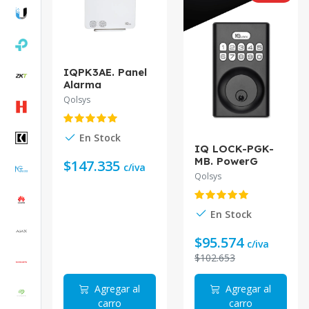
IQPK3AE. Panel
Alarma
Inalambrico
Qolsys
Qolsys IQ 4 NS
En Stock
IQ LOCK-PGK-
MB. PowerG
$147.335
c/iva
Door lock, Satin
Qolsys
Nickel
En Stock
$95.574
c/iva
$102.653
Agregar al
Agregar al
carro
carro