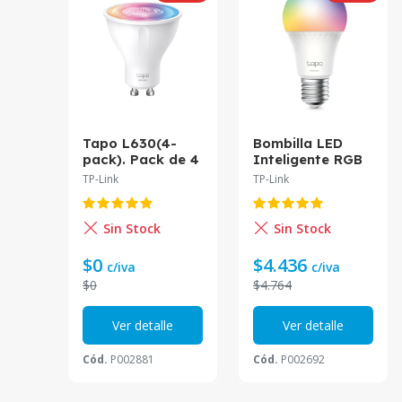
Tapo L630(4-
Bombilla LED
pack). Pack de 4
Inteligente RGB
ampolletas WIFI
Multicolor
TP-Link
TP-Link
Sin Stock
Sin Stock
$0
$4.436
c/iva
c/iva
$0
$4.764
Ver detalle
Ver detalle
Cód.
P002881
Cód.
P002692