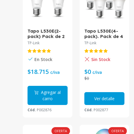
Tapo L530E(2-
Tapo L530E(4-
pack) Pack de 2
pack). Pack de 4
Ampolletas
Ampolletas WIFI
TP-Link
TP-Link
inteligentes
En Stock
Sin Stock
$18.715
$0
c/iva
c/iva
$0
Agregar al
carro
Ver detalle
Cód.
P002876
Cód.
P002877
OFERTA
OFERTA