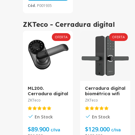
Cód.
P001935
ZKTeco - Cerradura digital
OFERTA
OFERTA
ML200.
Cerradura digital
Cerradura digital
biométrica wifi
bidireccional con
bidireccional con
ZKTeco
ZKTeco
verificación por
verificación por
clave/tarjeta.
huella/clave/tarj
comunicación bt,
eta. ML100.
En Stock
En Stock
ip65.
$89.900
$129.000
c/iva
c/iva