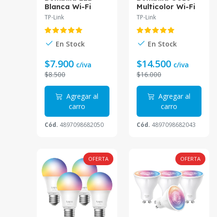
Blanca Wi-Fi
Multicolor Wi-Fi
GU10 Tapo Tapo
Tapo Tapo L630
TP-Link
TP-Link
L610
En Stock
En Stock
$7.900
$14.500
c/iva
c/iva
$8.500
$16.000
Agregar al
Agregar al
carro
carro
Cód.
4897098682050
Cód.
4897098682043
OFERTA
OFERTA