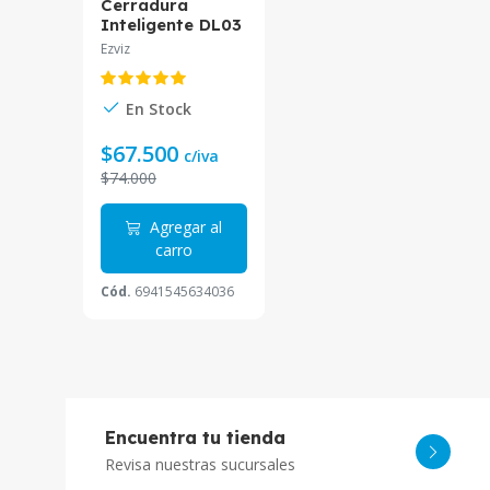
Cerradura
Inteligente DL03
Pro Huella WiFi
Ezviz
APP CS-DL03-
R100-WBCP-GR
Ezviz
En Stock
$67.500
c/iva
$74.000
Agregar al
carro
Cód.
6941545634036
Encuentra tu tienda
Revisa nuestras sucursales