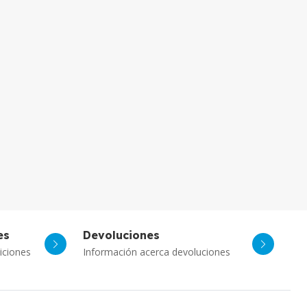
es
Devoluciones
Asistente Virtual
iciones
Información acerca devoluciones
Chat con IA
PcPlay Santiago / Web