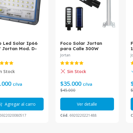
o Led Solar Ip66
Foco Solar Jortan
 Jortan Mod. D-
para Calle 300W
08A
n
Jortan
J
n Stock
Sin Stock
.000
$35.000
c/iva
c/iva
$45.000
$
Agregar al carro
Ver detalle
6922020080517
Cód.
6920220221488
C