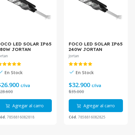
FOCO LED SOLAR IP65
FOCO LED SOLAR IP65
180W JORTAN
240W JORTAN
ortan
Jortan
En Stock
En Stock
$26.900
$32.900
c/iva
c/iva
28.600
$35.000
Agregar al carro
Agregar al carro
ód.
7858816082818
Cód.
7858816082825