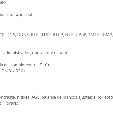
alto
nsmisión principal
DHCP, DNS, DDNS, RTP, RTSP, RTCP, NTP, UPnP, SMTP, IGMP, 
s: administrador, operador y usuario
da del complemento: IE 10+
 Firefox 52.0+
ontraste, nitidez, AGC, balance de blancos ajustable por sof
o, Horario