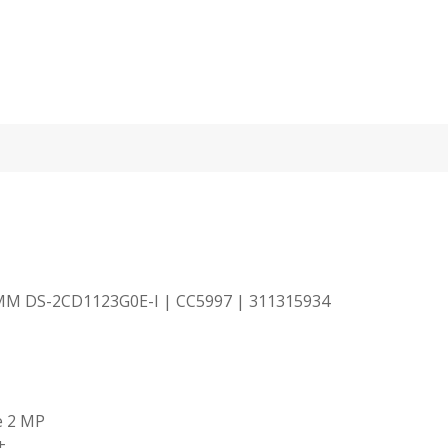
M DS-2CD1123G0E-I | CC5997 | 311315934
e 2 MP
+