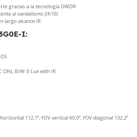
erte gracias a la tecnología DWDR
stente al vandalismo (IK10)
on largo alcance IR
3G0E-I:
MOS
C ON), B/W: 0 Lux with IR
horizontal 112,1º, FOV vertical 60,0º, FOV diagonal 132,2º