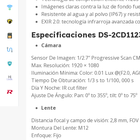
Imágenes claras contra la luz de fondo fu
Resistente al agua y al polvo (IP67) y resi
EXIR 2.0: tecnología infrarroja avanzada c
Especificaciones DS-2CD112
Cámara
Sensor De Imagen: 1/2.7″ Progressive Scan C
Max. Resolución: 1920 × 1080
Iluminación Mínima: Color: 0.01 Lux @(F2.0, AG
Tiempo De Obturación: 1/3 s to 1/100, 000 s
Día Y Noche: IR cut filter
Ajuste De Ángulo: Pan: 0º to 355º, tilt: 0º to 75º
Lente
Distancia focal y campo de visión: 2,8 mm, FOV 
Montura Del Lente: M12
Enfoque: Fijo