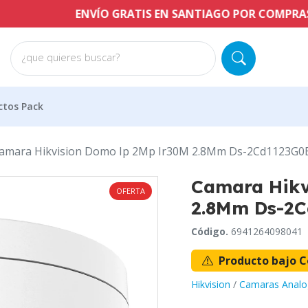
NVÍO GRATIS EN SANTIAGO POR COMPRAS A PARTIR DE $6
¿que quieres buscar?
ctos Pack
amara Hikvision Domo Ip 2Mp Ir30M 2.8Mm Ds-2Cd1123G0E
Camara Hikv
OFERTA
2.8Mm Ds-2
Código.
6941264098041
Producto bajo C
Hikvision
/
Camaras Analo