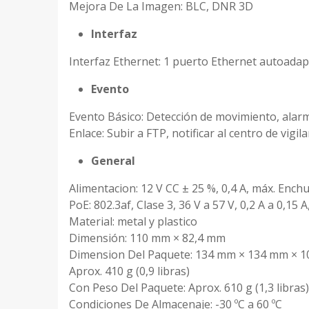
Mejora De La Imagen: BLC, DNR 3D
Interfaz
Interfaz Ethernet: 1 puerto Ethernet autoada
Evento
Evento Básico: Detección de movimiento, alar
Enlace: Subir a FTP, notificar al centro de vigil
General
Alimentacion: 12 V CC ± 25 %, 0,4 A, máx. Ench
PoE: 802.3af, Clase 3, 36 V a 57 V, 0,2 A a 0,15 A
Material: metal y plastico
Dimensión: 110 mm × 82,4 mm
Dimension Del Paquete: 134 mm × 134 mm × 
Aprox. 410 g (0,9 libras)
Con Peso Del Paquete: Aprox. 610 g (1,3 libras)
Condiciones De Almacenaje: -30 ºC a 60 ºC