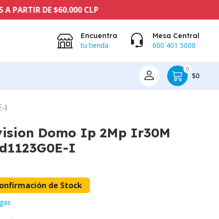
0.000 CLP
Encuentra
Mesa Central
tu tienda
600 401 5000
0
$0
-I
ision Domo Ip 2Mp Ir30M
Cd1123G0E-I
onfirmación de Stock
gas