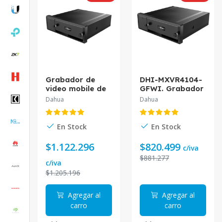
Grabador de
DHI-MXVR4104-
video mobile de
GFWI. Grabador
4 canales Dahua
de video mobile
Dahua
Dahua
con IA
de 4 canalaes
codificación
con IA
H.265 DHI-DAE-
codificación
En Stock
En Stock
MXVR4104-
H.265
GFWI*
$1.122.296
$820.499
c/iva
$881.277
c/iva
$1.205.196
Agregar al
Agregar al
carro
carro