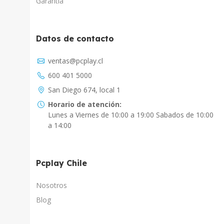
Garantía
Datos de contacto
Asistente Virtual
ventas@pcplay.cl
Chat con IA
600 401 5000
PcPlay Santiago / Web
San Diego 674, local 1
Hola soy Freddy, en que puedo ayudarte...
Horario de atención:
Lunes a Viernes de 10:00 a 19:00 Sabados de 10:00
PcPlay Santiago / Tienda
a 14:00
Hola somos PCPlay Santiago, en que puedo
ayudarte
Pcplay Chile
PCPlay Osorno
Hola Soy Paz en que puedo ayudarte
Nosotros
Blog
PCPlay Temuco
Hola Soy Sebastian en que puedo ayudarte