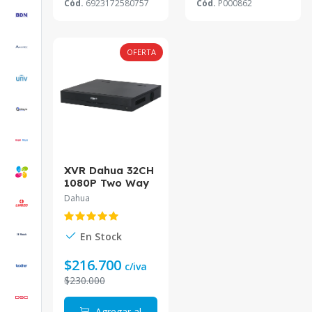
Cód.
6923172580757
Cód.
P000862
OFERTA
XVR Dahua 32CH
1080P Two Way
Talk XVR4232AN
Dahua
En Stock
$216.700
c/iva
$230.000
Agregar al