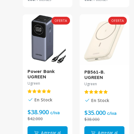
OFERTA
OFERTA
Power Bank
PB561-B.
UGREEN
UGREEN
12000mAh 100W
10000mAh
Ugreen
Ugreen
Carga Rápida
Magnetic
PB724
Wireless Power
Bank Blanco
En Stock
En Stock
$38.900
$35.000
c/iva
c/iva
$42.000
$38.000
Agregar al
Agregar al