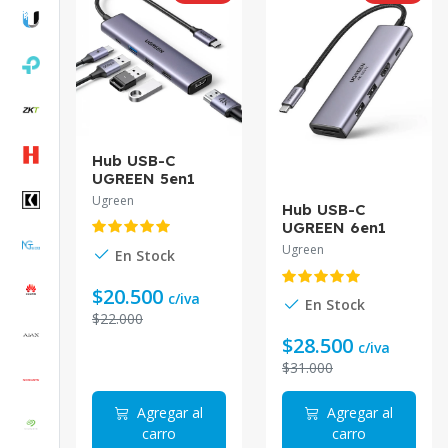
Hub USB-C
UGREEN 5en1
HDMI 4K 3xUSB3
Ugreen
Hub USB-C
PD100W CM511
UGREEN 6en1
HDMI 4K SD PD
Ugreen
En Stock
CM195
$20.500
c/iva
En Stock
$22.000
$28.500
c/iva
$31.000
Agregar al
Agregar al
carro
carro