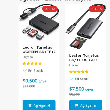
OFERTA
OFERTA
Lector Tarjetas
UGREEN SD+TF+2
Lector Tarjetas
USB-A 3.0 CM812
Ugreen
SD/TF USB 3.0
UGREEN USB-C
Ugreen
CM265
En Stock
En Stock
$9.500
c/iva
$11.000
$7.500
c/iva
$8.500
Agregar al
Agregar al