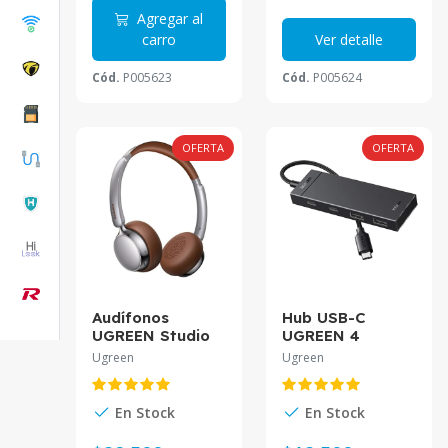
Agregar al
carro
Ver detalle
Cód.
P005623
Cód.
P005624
OFERTA
OFERTA
Audífonos
Hub USB-C
UGREEN Studio
UGREEN 4
Plus BT 6.0 ANC
Puertos 2xUSB-C
Ugreen
Ugreen
80H HP207
2xUSB-A CM806
En Stock
En Stock