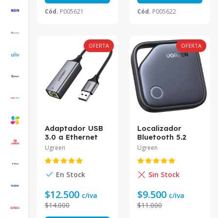
Cód.
P005621
Cód.
P005622
OFERTA
OFERTA
Adaptador USB
Localizador
3.0 a Ethernet
Bluetooth 5.2
Gigabit UGREEN
UGREEN CM816
Ugreen
Ugreen
CM209
En Stock
Sin Stock
$12.500
$9.500
c/iva
c/iva
$14.000
$11.000