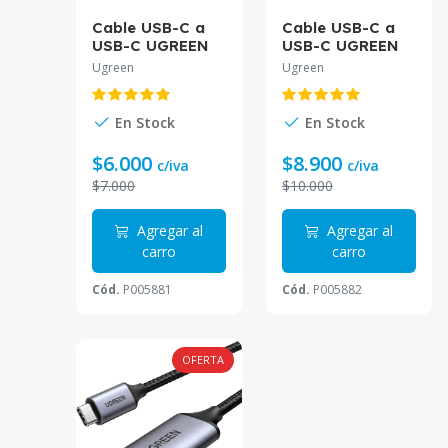
Cable USB-C a
Cable USB-C a
USB-C UGREEN
USB-C UGREEN
US316 1 Metro |
PD 5A 2M Negro
Ugreen
Ugreen
Carga Rápida PD
US316
5A Trenzado
En Stock
En Stock
$6.000
$8.900
c/iva
c/iva
$7.000
$10.000
Agregar al
Agregar al
carro
carro
Cód.
P005881
Cód.
P005882
OFERTA