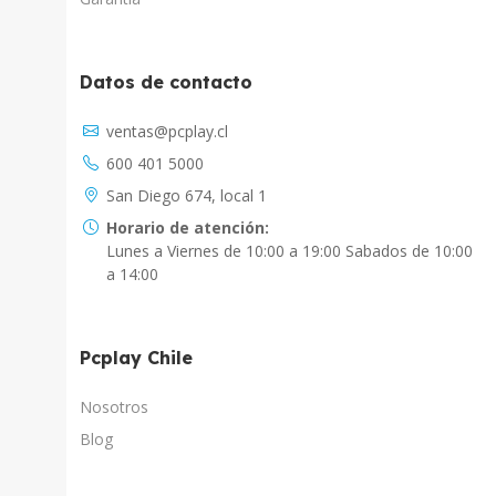
Datos de contacto
Asistente Virtual
ventas@pcplay.cl
Chat con IA
600 401 5000
PcPlay Santiago / Web
San Diego 674, local 1
Hola soy Freddy, en que puedo ayudarte...
Horario de atención:
Lunes a Viernes de 10:00 a 19:00 Sabados de 10:00
PcPlay Santiago / Tienda
a 14:00
Hola somos PCPlay Santiago, en que puedo
ayudarte
Pcplay Chile
PCPlay Osorno
Hola Soy Paz en que puedo ayudarte
Nosotros
Blog
PCPlay Temuco
Hola Soy Sebastian en que puedo ayudarte