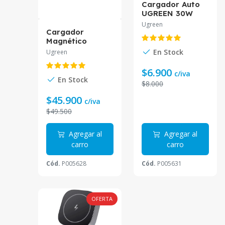
Cargador Auto
UGREEN 30W
USB-C + USB-A
Ugreen
EC305
Cargador
Magnético
UGREEN 20W
En Stock
Ugreen
2en1 Space Gray
W706
$6.900
c/iva
En Stock
$8.000
$45.900
c/iva
$49.500
Agregar al
Agregar al
carro
carro
Cód.
P005628
Cód.
P005631
OFERTA