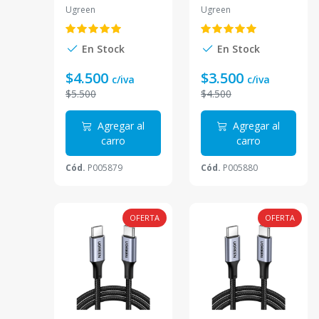
3A 2M Negro
1M Negro
Ugreen
Ugreen
US288
Trenzado US288
En Stock
En Stock
$4.500
$3.500
c/iva
c/iva
$5.500
$4.500
Agregar al
Agregar al
carro
carro
Cód.
P005879
Cód.
P005880
OFERTA
OFERTA