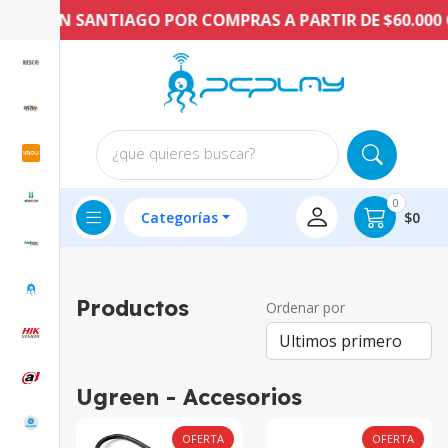
S EN SANTIAGO POR COMPRAS A PARTIR DE $60.000 CLP
¿que quieres buscar?
0
Categorías
$0
Productos
Ordenar por
Ugreen - Accesorios
OFERTA
OFERTA