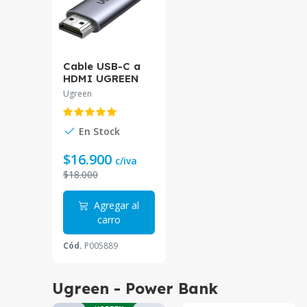
Cable USB-C a
HDMI UGREEN
MM142 1.5
Ugreen
Metros | 4K de
Alta Definición
En Stock
$16.900
c/iva
$18.000
Agregar al
carro
Cód.
P005889
Ugreen - Power Bank