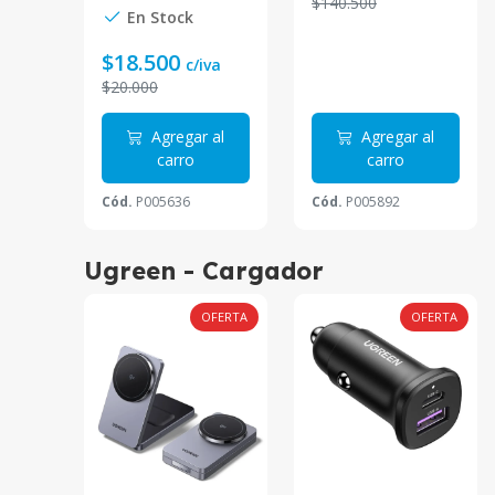
$140.500
En Stock
$18.500
c/iva
$20.000
Agregar al
Agregar al
carro
carro
Cód.
P005636
Cód.
P005892
Ugreen - Cargador
OFERTA
OFERTA