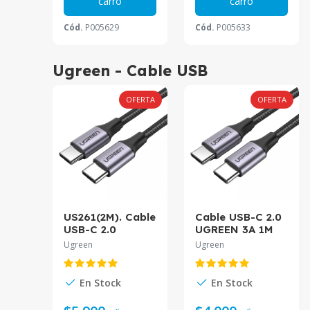
carro
carro
Cód.
P005629
Cód.
P005633
Ugreen - Cable USB
OFERTA
OFERTA
US261(2M). Cable
Cable USB-C 2.0
USB-C 2.0
UGREEN 3A 1M
UGREEN 2Mts. 3A
Aluminio Gris
Ugreen
Ugreen
Carga Ràpida.
US261
Mat Aluminio
Niquelado. Gris
En Stock
En Stock
con Negro