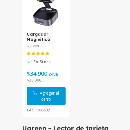
Cargador
Magnético
UGREEN
Ugreen
2en1+USB-C
W526
En Stock
$34.900
c/iva
$38.000
Agregar al
carro
Cód.
P005632
Ugreen - Lector de tarjeta