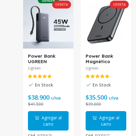
OFERTA
OFERTA
Power Bank
Power Bank
UGREEN
Magnético
20000mAh 45W
UGREEN
Ugreen
Ugreen
con Cable PB536
10000mAh PB561
En Stock
En Stock
$38.900
$35.500
c/iva
c/iva
$41.500
$39.000
Agregar al
Agregar al
carro
carro
Cód.
P005625
Cód.
P005627