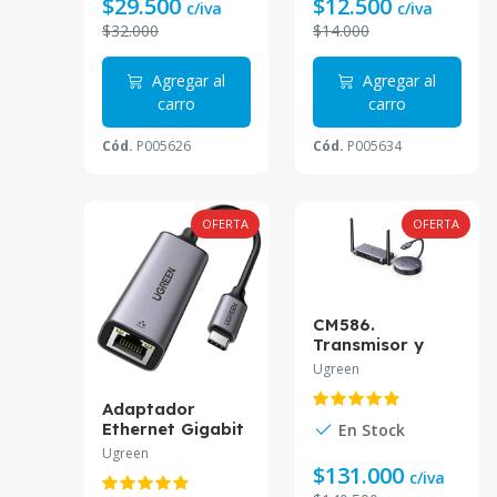
$29.500
$12.500
c/iva
c/iva
$32.000
$14.000
Agregar al
Agregar al
carro
carro
Cód.
P005626
Cód.
P005634
OFERTA
OFERTA
CM586.
Transmisor y
Receptor
Ugreen
inalámbrico
HDMI UGREEN
Adaptador
50 Mts.
Ethernet Gigabit
En Stock
USB-C 3.1
Ugreen
UGREEN CM483
$131.000
c/iva