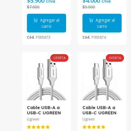
$5.900
$4.000
c/iva
c/iva
$7.000
$5.000
Agregar al
Agregar al
carro
carro
Cód.
P005873
Cód.
P005874
OFERTA
OFERTA
Cable USB-A a
Cable USB-A a
USB-C UGREEN
USB-C UGREEN
2M Blanco
1M Blanco
Ugreen
Ugreen
Trenzado US288
Trenzado US288