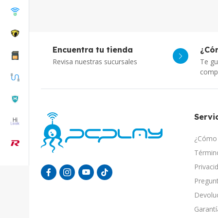
Encuentra tu tienda
¿Có
Revisa nuestras sucursales
Te gu
comp
Servic
¿Cómo 
Término
Privaci
Pregunt
Devolu
Garantí