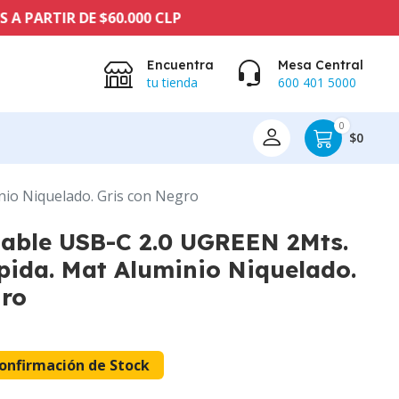
 DE $60.000 CLP
Encuentra
Mesa Central
tu tienda
600 401 5000
0
$0
io Niquelado. Gris con Negro
Cable USB-C 2.0 UGREEN 2Mts.
pida. Mat Aluminio Niquelado.
gro
onfirmación de Stock