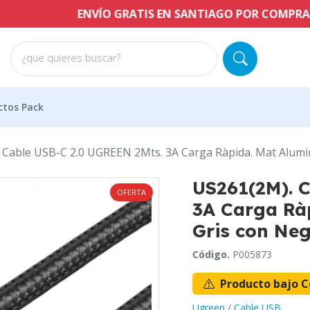
ENVÍO GRATIS EN SANTIAGO POR COMPRAS A PARTIR
¿que quieres buscar?
ctos Pack
 Cable USB-C 2.0 UGREEN 2Mts. 3A Carga Ràpida. Mat Alumin
US261(2M). 
OFERTA
3A Carga Rà
Gris con Ne
Código.
P005873
Producto bajo C
Ugreen
/
Cable USB