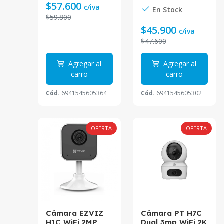
IR10mt
$57.600
c/iva
En Stock
$59.800
$45.900
c/iva
$47.600
Agregar al
Agregar al
carro
carro
Cód.
6941545605364
Cód.
6941545605302
OFERTA
OFERTA
Cámara EZVIZ
Cámara PT H7C
H1C WiFi 2MP
Dual 3mp WiFi 2K