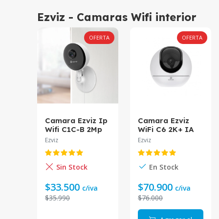
Ezviz - Camaras Wifi interior
OFERTA
OFERTA
Camara Ezviz Ip
Camara Ezviz
Wifi C1C-B 2Mp
WiFi C6 2K+ IA
Cs-C1C
Seguimiento CS-
Ezviz
Ezviz
C6-A0-8C4WF
4mm
Sin Stock
En Stock
$33.500
$70.900
c/iva
c/iva
$35.990
$76.000