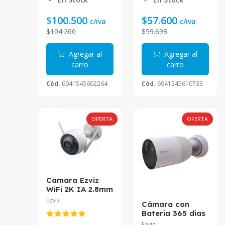
$100.500
$57.600
c/iva
c/iva
$104.200
$59.698
Agregar al
Agregar al
carro
carro
Cód.
6941545602264
Cód.
6941545610733
OFERTA
OFERTA
Camara Ezviz
WiFi 2K IA 2.8mm
Sirena y Luz CS-
Ezviz
Cámara con
H3-R100
Bateria 365 días
Ezviz 2MP BC1
Ezviz