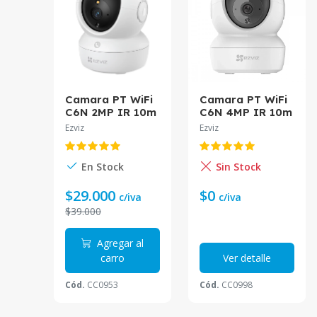
Camara PT WiFi
Camara PT WiFi
C6N 2MP IR 10m
C6N 4MP IR 10m
Smart Tracking
Smart Tracking
Ezviz
Ezviz
Interior H.264
Interior H.265
A0-1G2WF EZVIZ
CS-C6N-D0-
8B4WF Ezviz
En Stock
Sin Stock
$29.000
$0
c/iva
c/iva
$39.000
Agregar al
carro
Ver detalle
Cód.
CC0953
Cód.
CC0998