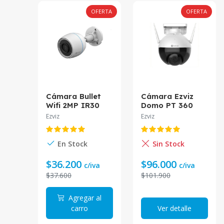
OFERTA
OFERTA
Cámara Bullet
Cámara Ezviz
Wifi 2MP IR30
Domo PT 360
CS-H3c-R100-
1080P IA 6mm
Ezviz
Ezviz
1K2WF Ezviz
CS-C8C-A0-
1F2WFL1
En Stock
Sin Stock
$36.200
$96.000
c/iva
c/iva
$37.600
$101.900
Agregar al
carro
Ver detalle