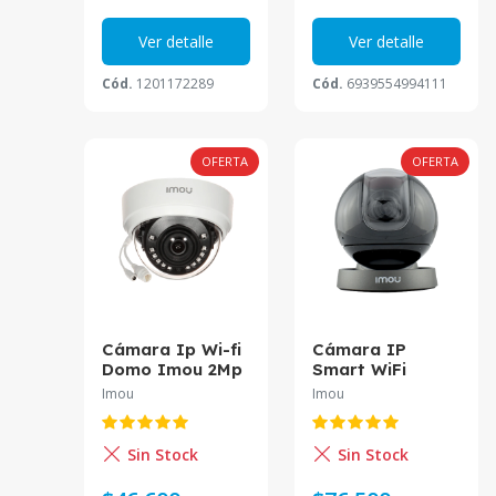
Ver detalle
Ver detalle
Cód.
1201172289
Cód.
6939554994111
OFERTA
OFERTA
Cámara Ip Wi-fi
Cámara IP
Domo Imou 2Mp
Smart WiFi
2.8mm IPC-
Esférico IR para
Imou
Imou
D22N-0280B-
Interiores
imou
Ranger IQ,
Inalámbrico IP
Sin Stock
Sin Stock
10m 2MP 3.6mm
IPC-A26HIN-
Asistente Virtual