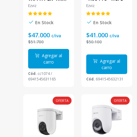
IR15M CS-H4-
3MP 2K 4mm
Ezviz
Ezviz
R201-1H3WKFL
Tracking Sirena
Luz CS-H8c-
R200-1K3WKFL
En Stock
En Stock
$47.000
$41.000
c/iva
c/iva
$51.700
$50.100
Agregar al
Agregar al
carro
carro
Cód.
cc1074 /
6941545631165
Cód.
6941545632131
OFERTA
OFERTA