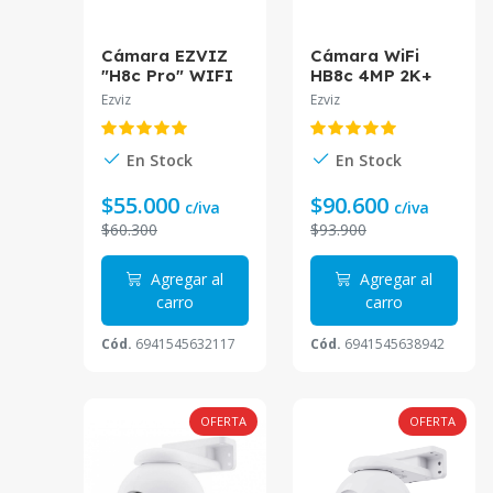
Cámara EZVIZ
Cámara WiFi
"H8c Pro" WIFI
HB8c 4MP 2K+
5MP 3K 4mm
con Bateria CS-
Ezviz
Ezviz
Tracking Sirena
HB8c-R100-
Luz CS-H8c-
1N4WFL Ezviz
R200-1J5WKFL
En Stock
En Stock
$55.000
$90.600
c/iva
c/iva
$60.300
$93.900
Agregar al
Agregar al
carro
carro
Cód.
6941545632117
Cód.
6941545638942
OFERTA
OFERTA