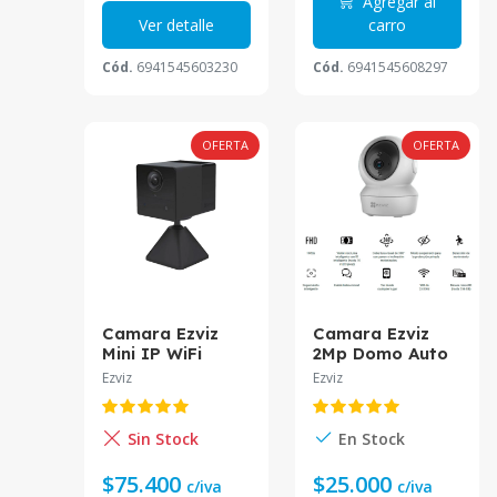
Agregar al
Ver detalle
carro
Cód.
6941545603230
Cód.
6941545608297
OFERTA
OFERTA
Camara Ezviz
Camara Ezviz
Mini IP WiFi
2Mp Domo Auto
Bateria 2MP CS-
Tracking Cs-H6C
Ezviz
Ezviz
BC2-A0-2C2WPFB
Sin Stock
En Stock
$75.400
$25.000
c/iva
c/iva