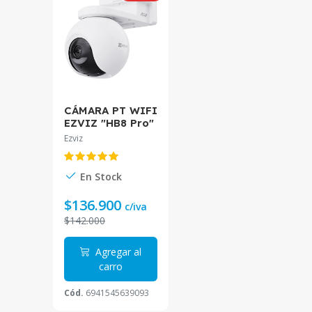
CÁMARA PT WIFI
EZVIZ "HB8 Pro"
4K BATERÍA CS-
Ezviz
HB8
En Stock
$136.900
c/iva
$142.000
Agregar al
carro
Cód.
6941545639093