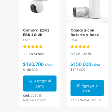
Cámara Ezviz
Camara con
EB8 4G 2K
Bateria y Base
Bateria CS-EB8-
EZVIZ CS-BC1-
Ezviz
Ezviz
R100-1K3FL4GA-
B1 soporta
LA
En Stock
En Stock
$160.700
$150.000
c/iva
c/iva
$166.600
$195.000
Agregar al
Agregar al
carro
carro
Cód.
CC1045
6941545620602
Cód.
6941545602585