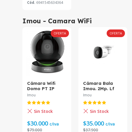
Cód.
6941545634364
Imou - Camara WiFi
OFERTA
OFERTA
Cámara Wifi
Cámara Bala
Domo PT IP
Imou. 2Mp. Lf
IMOU IPC-
2.8Mm. Ir 30 Mts.
Imou
Imou
A26HN ** SOLO
Mic. Poe. Ip67
UN UNIDAD **
Ipc-F22An-
ABIERTA LA
0280B-Imou*
Sin Stock
Sin Stock
CAJA
$30.000
$35.000
c/iva
c/iva
$79.000
$37.900