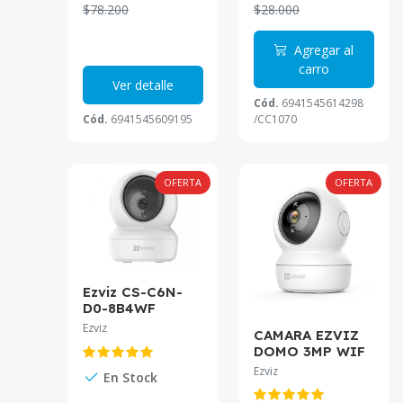
$78.200
$28.000
Agregar al
carro
Ver detalle
Cód.
6941545614298
Cód.
6941545609195
/CC1070
OFERTA
OFERTA
Ezviz CS-C6N-
D0-8B4WF
Cámara wifi con
Ezviz
CAMARA EZVIZ
paneo e
DOMO 3MP WIF
inclinación
IR10M SMART
Ezviz
inteligente 2K
En Stock
TRACKING CS-
Smart Tracking
C6N-D0-2C3WF