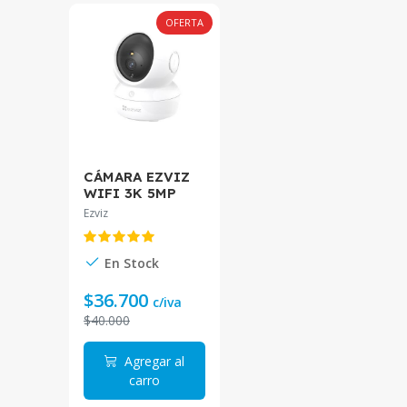
OFERTA
CÁMARA EZVIZ
WIFI 3K 5MP
4MM "H6c Pro
Ezviz
3K" TRACKING
AUDIO CS-H6C
6941545634371
En Stock
$36.700
c/iva
$40.000
Agregar al
carro