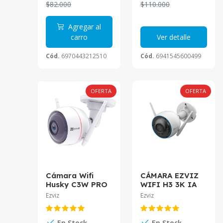
$82.000
$110.000
Agregar al
carro
Ver detalle
Cód.
6970443212510
Cód.
6941545600499
OFERTA
OFERTA
Cámara Wifi
CÁMARA EZVIZ
Husky C3W PRO
WIFI H3 3K IA
4MP IA Audio
Sirena y Luz CS-
Ezviz
Ezviz
2.8mm CS-C3W-
H3-R100-
A0-1F4WFL Ezviz
1J5WKFL 2.8mm
En Stock
En Stock