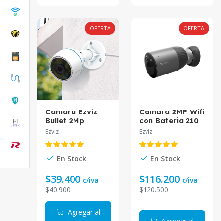
OFERTA
OFERTA
Camara Ezviz
Camara 2MP Wifi
Bullet 2Mp
con Bateria 210
Exterior C3Tn
Dias Night Color
Ezviz
Ezviz
CS-BC1C CS-
BC1C-B0-
2C2WPBDL Ezviz
En Stock
En Stock
$39.400
$116.200
c/iva
c/iva
$40.900
$120.500
Agregar al
Agregar al