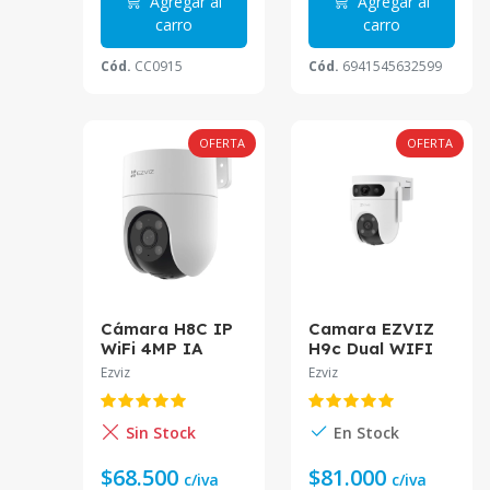
Agregar al
Agregar al
carro
carro
Cód.
CC0915
Cód.
6941545632599
OFERTA
OFERTA
Cámara H8C IP
Camara EZVIZ
WiFi 4MP IA
H9c Dual WIFI
Audio Auto
3K 5MP Audio
Ezviz
Ezviz
Tracking Sirena
Color CS-H9c-
Y Luz CS-H8c-
R100-8G55WKFL
R100-1J4WKFL
Sin Stock
En Stock
4mm Ezviz
$68.500
$81.000
c/iva
c/iva