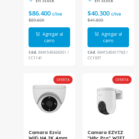
En Stock
En Stock
Ezvizn Smart
Tracking
$86.400
$40.300
c/iva
c/iva
$89.600
$41.800
Agregar al
Agregar al
carro
carro
Cód.
6941545636351 /
Cód.
6941545617763 /
CC1141
CC1037
OFERTA
OFERTA
Camara Ezviz
Camara EZVIZ
WiFi H4 2K 4mm
"H8c Pro" WIFI