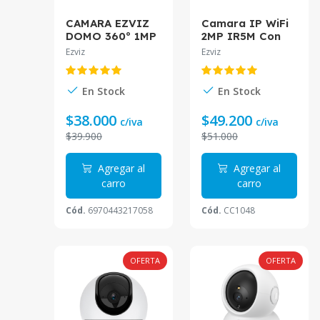
CAMARA EZVIZ
Camara IP WiFi
DOMO 360º 1MP
2MP IR5M Con
IP WIFI 1mp
Bateria CS-CB1-
Ezviz
Ezviz
C6CN
R100-1K2WF
Ezviz
En Stock
En Stock
$38.000
$49.200
c/iva
c/iva
$39.900
$51.000
Agregar al
Agregar al
carro
carro
Cód.
6970443217058
Cód.
CC1048
OFERTA
OFERTA