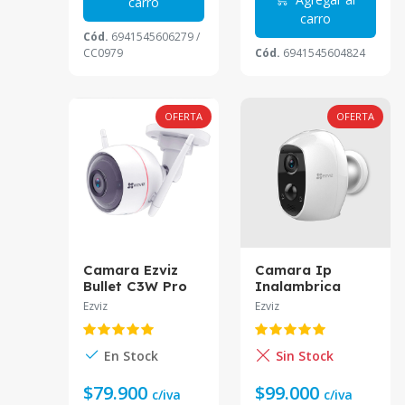
carro
carro
Cód.
6941545606279 /
CC0979
Cód.
6941545604824
OFERTA
OFERTA
Camara Ezviz
Camara Ip
Bullet C3W Pro
Inalambrica
Ip Ir30 Night
Ezviz Con
Ezviz
Ezviz
Color Cs-C3W
Bateria C3A
En Stock
Sin Stock
$79.900
$99.000
c/iva
c/iva