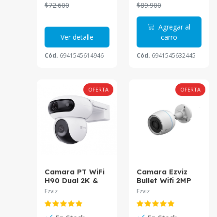
$72.600
$89.900
Agregar al
Ver detalle
carro
Cód.
6941545614946
Cód.
6941545632445
OFERTA
OFERTA
Camara PT WiFi
Camara Ezviz
H90 Dual 2K &
Bullet Wifi 2MP
2K Dual Lenses
2.8mm IR30 CS-
Ezviz
Ezviz
Dual Rotatio CS-
H3c-R100-1K2WF
H90-R100-
8H44WKFL