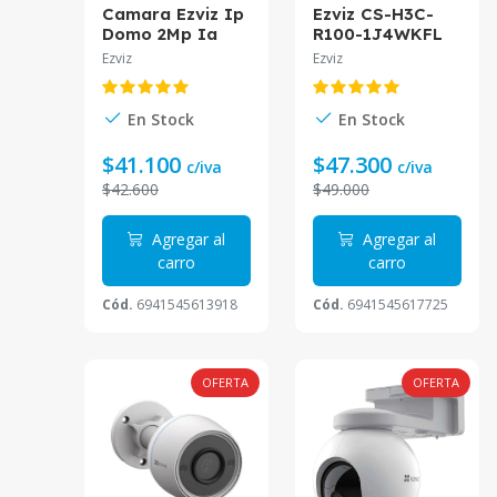
Camara Ezviz Ip
Ezviz CS-H3C-
Domo 2Mp Ia
R100-1J4WKFL
Auto Tracking
Cámara
Ezviz
Ezviz
Sirena Luz Cs-
Inteligente tipo
H8C-R100
Bala Wifi 2K
Color
En Stock
En Stock
$41.100
$47.300
c/iva
c/iva
$42.600
$49.000
Agregar al
Agregar al
carro
carro
Cód.
6941545613918
Cód.
6941545617725
OFERTA
OFERTA