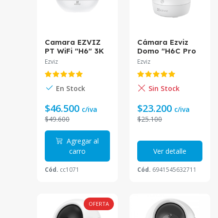
Camara EZVIZ
Cámara Ezviz
PT WiFi "H6" 3K
Domo "H6C Pro
4mm IR10 USB
2K" Tipo-C IR10
Ezviz
Ezviz
Tipo C CS-H6
IP 2K 4mm CS-
(5WF,4mm)
H6C-R105-1L3WF
En Stock
Sin Stock
$46.500
$23.200
c/iva
c/iva
$49.600
$25.100
Agregar al
carro
Ver detalle
Cód.
cc1071
Cód.
6941545632711
OFERTA