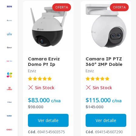
OFERTA
OFERTA
Camara Ezviz
Camara IP PTZ
Domo Pt Ip
360º 2MP Doble
1080P Wifi Ai
Lente Audio Ai
Ezviz
Ezviz
Ip65 Exterior
IR30m C8PF CS-
Cs-C8C
C8PF-A0-
6E22WFR Ezviz
Sin Stock
Sin Stock
$83.000
$115.000
c/iva
c/iva
$98.000
$145.000
Ver detalle
Ver detalle
Cód.
6941545603575
Cód.
6941545607290