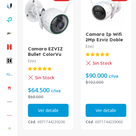
Camara Ip Wifi
2Mp Ezviz Doble
Lente C3X 1080P
Ezviz
Camara EZVIZ
(2,8Mm) Cs-
Bullet ColorVu
Cv310
2.8mm
Ezviz
Sin Stock
EZC3N3H2L28
CS-C3N
$90.000
c/iva
Sin Stock
$102.000
$64.500
c/iva
$68.000
Ver detalle
Ver detalle
Cód.
6971744239206
Cód.
6971744239060