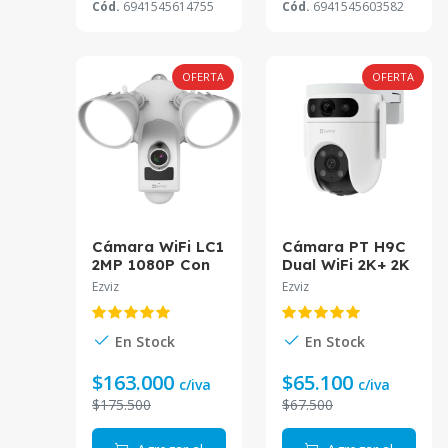
Cód.
6941545614755
Cód.
6941545603582
OFERTA
OFERTA
Cámara WiFi LC1
Cámara PT H9C
2MP 1080P Con
Dual WiFi 2K+ 2K
Reflector CS-
CS-H9c-R100-
Ezviz
Ezviz
LC1-A0-
8H33WKFL Ezviz
1B2WPFRL(2,6m
m) EZVIZ
En Stock
En Stock
$163.000
$65.100
c/iva
c/iva
$175.500
$67.500