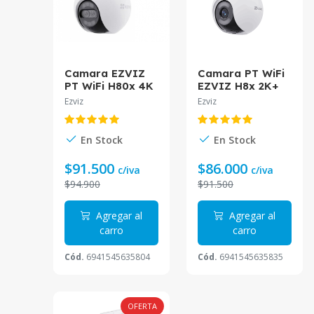
Camara EZVIZ
Camara PT WiFi
PT WiFi H80x 4K
EZVIZ H8x 2K+
Doble Lente CS-
4MP 4mm CS-
Ezviz
Ezviz
H80x
H8x
En Stock
En Stock
$91.500
$86.000
c/iva
c/iva
$94.900
$91.500
Agregar al
Agregar al
carro
carro
Cód.
6941545635804
Cód.
6941545635835
OFERTA