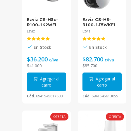
Ezviz CS-H3c-
Ezviz CS-H8-
R100-1K2WFL
R100-1J5WKFL
Camara Bala
Cámara 3K Wi-Fi
Ezviz
Ezviz
Inteligente Wifi
con Paneo e
2Mp Color
Inclinación
Inteligencia
En Stock
En Stock
Artificial
$36.200
$82.700
c/iva
c/iva
$41.000
$85.700
Agregar al
Agregar al
carro
carro
Cód.
6941545617800
Cód.
6941545613055
OFERTA
OFERTA