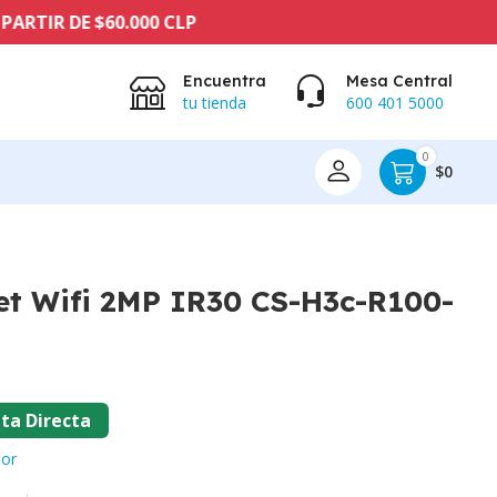
Encuentra
Mesa Central
tu tienda
600 401 5000
0
$0
et Wifi 2MP IR30 CS-H3c-R100-
ta Directa
ior