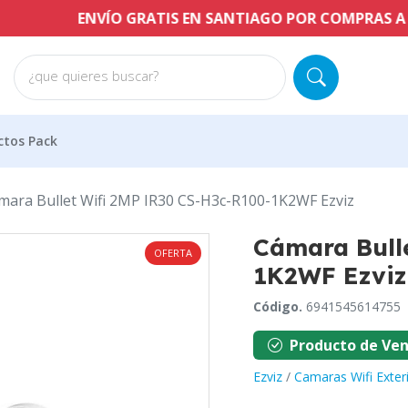
 SANTIAGO POR COMPRAS A PARTIR DE $60.000 CLP
¿que quieres buscar?
ctos Pack
mara Bullet Wifi 2MP IR30 CS-H3c-R100-1K2WF Ezviz
Cámara Bull
OFERTA
1K2WF Ezviz
Código.
6941545614755
Producto de Ven
Ezviz
/
Camaras Wifi Exter