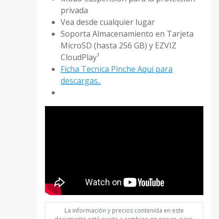
privada
Vea desde cualquier lugar
Soporta Almacenamiento en Tarjeta
MicroSD (hasta 256 GB) y EZVIZ
CloudPlay¹
Ficha Tecnica Pinche Aqui para
descargas..
CC1070
La información y precios contenida en este