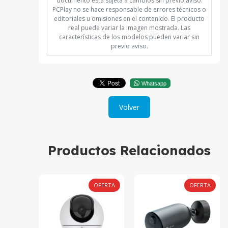
documento está sujeta a cambios sin previo aviso.
PCPlay no se hace responsable de errores técnicos o
editoriales u omisiones en el contenido. El producto
real puede variar la imagen mostrada. Las
características de los modelos pueden variar sin
previo aviso.
Whatsapp
Volver
Productos Relacionados
OFERTA
OFERTA
OFERTA