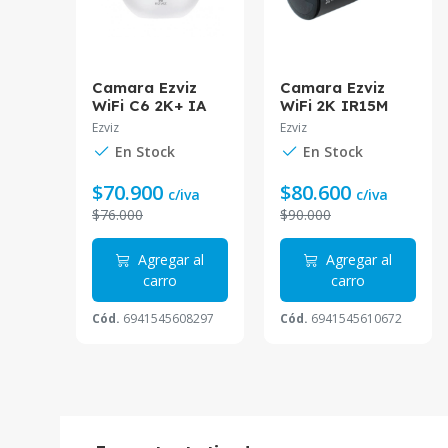
VIZ
Camara Ezviz
Camara Ezviz
IA
WiFi C6 2K+ IA
WiFi 2K IR15M
 CS-
Seguimiento CS-
Bateria 120 dias
Ezviz
Ezviz
C6-A0-8C4WF
CS-EB3
En Stock
En Stock
.8mm
4mm
$70.900
$80.600
va
c/iva
c/iva
$76.000
$90.000
 al
Agregar al
Agregar al
carro
carro
0733
Cód.
6941545608297
Cód.
6941545610672