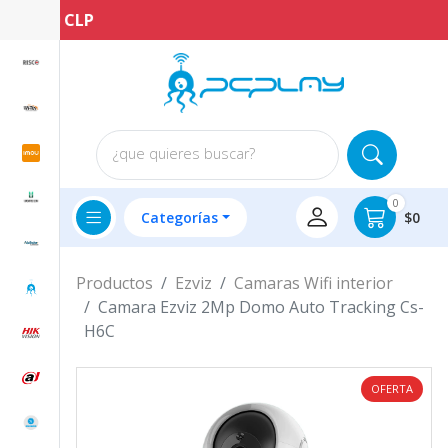
0.000 CLP
¿que quieres buscar?
0
Categorías
$0
Productos
Ezviz
Camaras Wifi interior
Camara Ezviz 2Mp Domo Auto Tracking Cs-
H6C
OFERTA