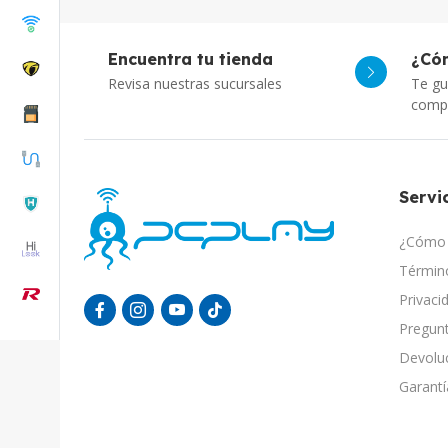
Encuentra tu tienda
¿Có
Revisa nuestras sucursales
Te gu
comp
Servic
¿Cómo 
Término
Privaci
Pregunt
Devolu
Garantí