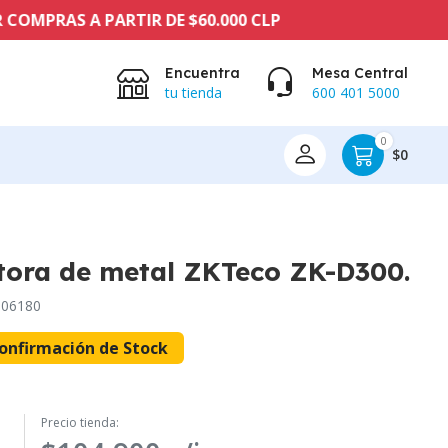
S A PARTIR DE $60.000 CLP
Encuentra
Mesa Central
tu tienda
600 401 5000
0
$0
tora de metal ZKTeco ZK-D300.
06180
onfirmación de Stock
Precio tienda: