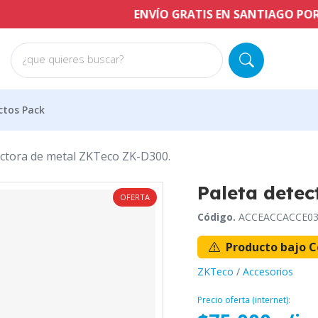
ENVÍO GRATIS EN SANTIAGO POR COMPRA
¿que quieres buscar?
ctos Pack
ectora de metal ZKTeco ZK-D300.
Paleta detec
OFERTA
Código.
ACCEACCACCE03
Producto bajo C
ZKTeco
/
Accesorios
Precio oferta (internet):