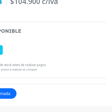
a
$104.900 c/iva
PONIBLE
e stock antes de realizar pagos.
 previo a realizar la comprar
lamada