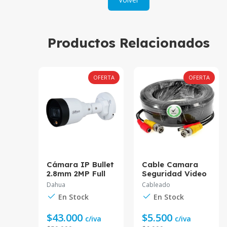
Productos Relacionados
OFERTA
OFERTA
Cámara IP Bullet
Cable Camara
2.8mm 2MP Full
Seguridad Video
Color DH-IPC-
Y Corriente 20M
Dahua
Cableado
HFW1239S1P-
En Stock
En Stock
LED-0280B-S5
$43.000
$5.500
c/iva
c/iva