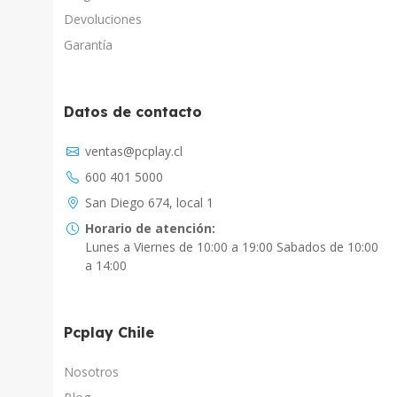
Devoluciones
Garantía
Datos de contacto
Asistente Virtual
ventas@pcplay.cl
Chat con IA
600 401 5000
PcPlay Santiago / Web
San Diego 674, local 1
Hola soy Freddy, en que puedo ayudarte...
Horario de atención:
Lunes a Viernes de 10:00 a 19:00 Sabados de 10:00
PcPlay Santiago / Tienda
a 14:00
Hola somos PCPlay Santiago, en que puedo
ayudarte
Pcplay Chile
PCPlay Osorno
Hola Soy Paz en que puedo ayudarte
Nosotros