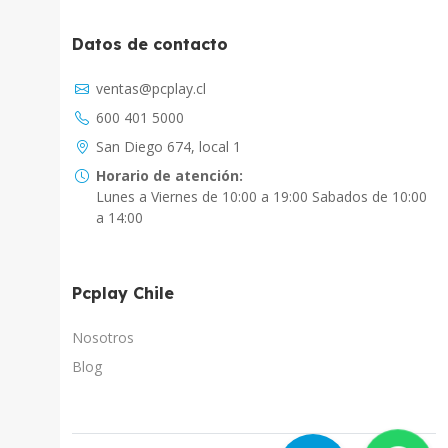
Datos de contacto
Asistente Virtual
ventas@pcplay.cl
Chat con IA
600 401 5000
PcPlay Santiago / Web
San Diego 674, local 1
Hola soy Freddy, en que puedo ayudarte...
Horario de atención:
Lunes a Viernes de 10:00 a 19:00 Sabados de 10:00
PcPlay Santiago / Tienda
a 14:00
Hola somos PCPlay Santiago, en que puedo
ayudarte
Pcplay Chile
PCPlay Osorno
Hola Soy Paz en que puedo ayudarte
Nosotros
Blog
PCPlay Temuco
Hola Soy Sebastian en que puedo ayudarte