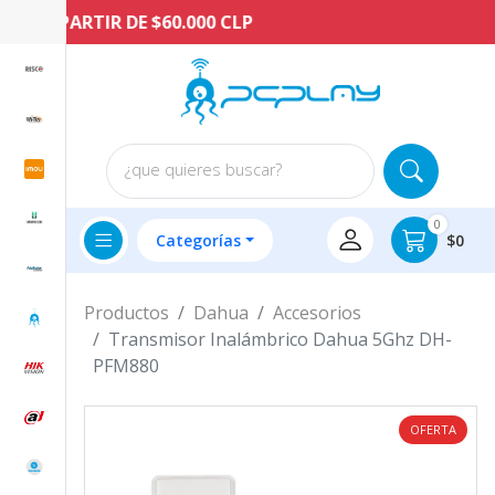
 A PARTIR DE $60.000 CLP
¿que quieres buscar?
0
Categorías
$0
Productos
Dahua
Accesorios
Transmisor Inalámbrico Dahua 5Ghz DH-
PFM880
OFERTA