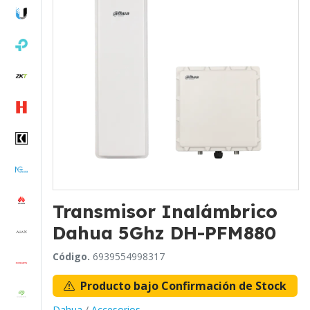
Transmisor Inalámbrico
Dahua 5Ghz DH-PFM880
Código.
6939554998317
Producto bajo Confirmación de Stock
Dahua
/
Accesorios