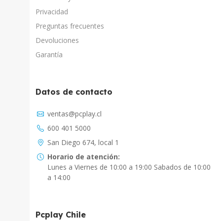
Privacidad
Preguntas frecuentes
Devoluciones
Garantía
Datos de contacto
Asistente Virtual
ventas@pcplay.cl
Chat con IA
600 401 5000
PcPlay Santiago / Web
San Diego 674, local 1
Hola soy Freddy, en que puedo ayudarte...
Horario de atención:
Lunes a Viernes de 10:00 a 19:00 Sabados de 10:00
PcPlay Santiago / Tienda
a 14:00
Hola somos PCPlay Santiago, en que puedo
ayudarte
Pcplay Chile