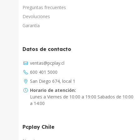
Preguntas frecuentes
Devoluciones
Garantía
Datos de contacto
Asistente Virtual
ventas@pcplay.cl
Chat con IA
600 401 5000
PcPlay Santiago / Web
San Diego 674, local 1
Hola soy Freddy, en que puedo ayudarte...
Horario de atención:
Lunes a Viernes de 10:00 a 19:00 Sabados de 10:00
PcPlay Santiago / Tienda
a 14:00
Hola somos PCPlay Santiago, en que puedo
ayudarte
Pcplay Chile
PCPlay Osorno
Hola Soy Paz en que puedo ayudarte