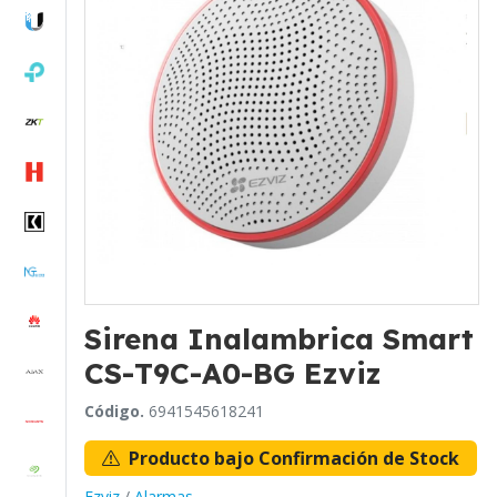
Sirena Inalambrica Smart
CS-T9C-A0-BG Ezviz
Código.
6941545618241
Producto bajo Confirmación de Stock
Ezviz
/
Alarmas