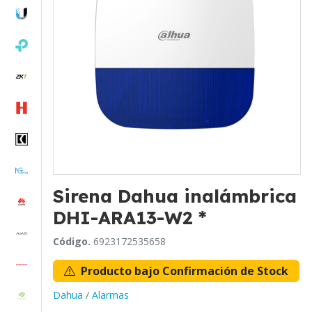
Sirena Dahua inalámbrica
DHI-ARA13-W2 *
Código.
6923172535658
Producto bajo Confirmación de Stock
Dahua
/
Alarmas